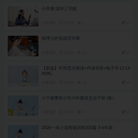
小学唐 国学三字經
小学语文
6 月前
4
10
猫博士的实战写作课
小学语文
6 月前
19
10
【新版】学而思大阅读+伴读书房+电子书 L1-L6
909G
小学语文
8 月前
10
10
小宁春季班小学六年级语文尖子班 (春）
小学语文
8 月前
9
10
2026一本小语阅读训练100篇 3-6年级