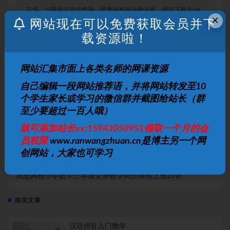
立场，仅限学习交流使用，请遵循相关法律法规，请在下载后24
×
网站现在可以免费获取会员并下
小时内删除。 如有侵权争议、不妥之处请联系本站删除处理！ 请
用户仔细辨认内容的真实性，避免上当受骗！
载资源啦！
网站汇集市面上各类名师的网课资源
打赏
收藏
海报
链接
自己编辑一段网站推荐语，并将网站转发至10
个学生家长或学习的微信群并截图给站长（群
至少要超过一百人哦）
上一篇
就可添加站长vx:15943050951领取一个月的会
诸葛学堂一年级小学语文巨人大语文四季版春季秋季暑
员权限
www.ranwangzhuan.cn是博主另一个网
假寒假共111个视频
创网站，大家也可学习
下一篇
高思网校小学数学三年级竞赛数学同步课程上册20讲
相关文章
汉语拼音入门教学