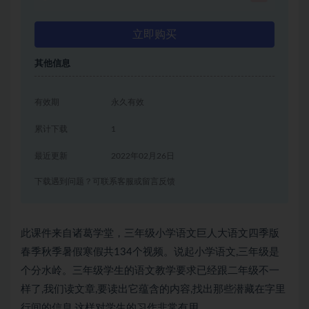
立即购买
其他信息
有效期
永久有效
累计下载
1
最近更新
2022年02月26日
下载遇到问题？可联系客服或留言反馈
此课件来自诸葛学堂，三年级小学语文巨人大语文四季版
春季秋季暑假寒假共134个视频。说起小学语文,三年级是
个分水岭。三年级学生的语文教学要求已经跟二年级不一
样了,我们读文章,要读出它蕴含的内容,找出那些潜藏在字里
行间的信息,这样对学生的习作非常有用。