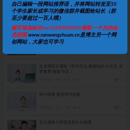
自己编辑一段网站推荐语，并将网站转发至10
下一篇
学而思王睿四年级数学培优2021年秋季班视频课程
个学生家长或学习的微信群并截图给站长（群
至少要超过一百人哦）
相关文章
就可添加站长vx:15943050951领取一个月的会
员权限
www.ranwangzhuan.cn是博主另一个网
汉语拼音入门教学
创网站，大家也可学习
小学语文
2 月前
2
10
文老师语文课程（学习方法 基础知识 小古文 文
学素养 阅读 作文 ）
小学语文
2 月前
4
10
幼小衔接 拼音学习合集
小学语文
2 月前
4
10
北大派派小学语文高分大招课