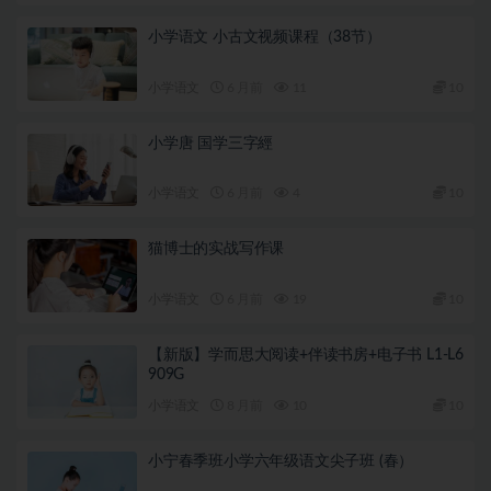
小学语文 小古文视频课程（38节）
小学语文
6 月前
11
10
小学唐 国学三字經
小学语文
6 月前
4
10
猫博士的实战写作课
小学语文
6 月前
19
10
【新版】学而思大阅读+伴读书房+电子书 L1-L6
909G
小学语文
8 月前
10
10
小宁春季班小学六年级语文尖子班 (春）