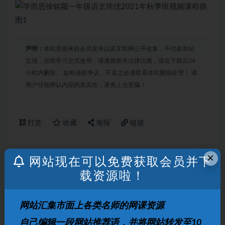
声明：
本站资源来自会员发布以及互联网公开收集，不代表本站
立场，仅限学习交流使用，请遵循相关法律法规，请在下载后24
小时内删除。 如有侵权争议、不妥之处请联系本站删除处理！ 请
用户仔细辨认内容的真实性，避免上当受骗！
打赏
收藏
海报
链接
×
网站现在可以免费获取会员并下
上一篇
载资源啦！
学而思傻瓜记单词视频课
网站汇集市面上各类名师的网课资源
下一篇
自己编辑一段网站推荐语，并将网站转发至10
好芳法小古文