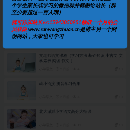
个学生家长或学习的微信群并截图给站长（群
至少要超过一百人哦）
相关文章
就可添加站长vx:15943050951领取一个月的会
汉语拼音入门教学
员权限
www.ranwangzhuan.cn是博主另一个网
创网站，大家也可学习
小学语文
2 月前
2
10
文老师语文课程（学习方法 基础知识 小古文 文
学素养 阅读 作文 ）
小学语文
2 月前
4
10
幼小衔接 拼音学习合集
小学语文
2 月前
4
10
北大派派小学语文高分大招课
小学语文
6 月前
11
10