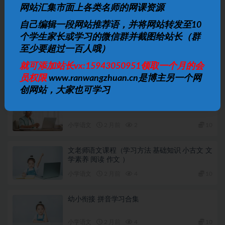
上一篇
网站汇集市面上各类名师的网课资源
学而思幼升小数学十项全能直播班（视频课程全16集）
自己编辑一段网站推荐语，并将网站转发至10
个学生家长或学习的微信群并截图给站长（群
下一篇
至少要超过一百人哦）
小学3-6年级新课标奥数培优教程word可打印
就可添加站长vx:15943050951领取一个月的会
相关文章
员权限
www.ranwangzhuan.cn是博主另一个网
创网站，大家也可学习
汉语拼音入门教学
小学语文
2 月前
2
10
文老师语文课程（学习方法 基础知识 小古文 文
学素养 阅读 作文 ）
小学语文
2 月前
4
10
幼小衔接 拼音学习合集
小学语文
2 月前
4
10