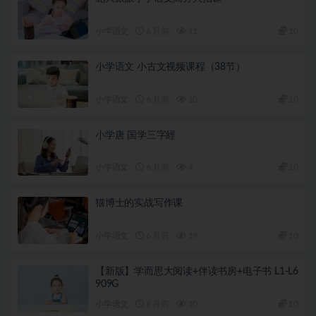
小学语文
6 月前
11
10
小学语文 小古文视频课程（38节）
小学语文
6 月前
10
10
小学唐 国学三字經
小学语文
6 月前
4
10
猫博士的实战写作课
小学语文
6 月前
19
10
【新版】学而思大阅读+伴读书房+电子书 L1-L6
909G
小学语文
8 月前
10
10