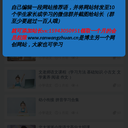
自己编辑一段网站推荐语，并将网站转发至10
下一篇
个学生家长或学习的微信群并截图给站长（群
糟糕历史第四季第五季
至少要超过一百人哦）
相关文章
就可添加站长vx:15943050951领取一个月的会
员权限
www.ranwangzhuan.cn是博主另一个网
创网站，大家也可学习
汉语拼音入门教学
小学语文
1 月前
2
10
文老师语文课程（学习方法 基础知识 小古文 文
学素养 阅读 作文 ）
小学语文
1 月前
4
10
幼小衔接 拼音学习合集
小学语文
1 月前
4
10
北大派派小学语文高分大招课