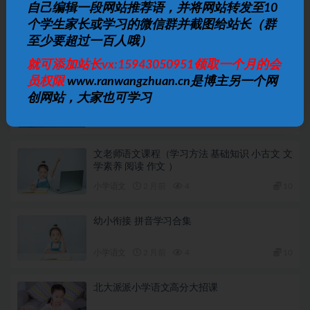
自己编辑一段网站推荐语，并将网站转发至10
下一篇
樱桃老师自然拼读之26个字母视频课程
个学生家长或学习的微信群并截图给站长（群
至少要超过一百人哦）
相关文章
就可添加站长vx:15943050951领取一个月的会
员权限
www.ranwangzhuan.cn是博主另一个网
汉语拼音入门教学
创网站，大家也可学习
小学语文
2 月前
2
10
文老师语文课程（学习方法 基础知识 小古文 文
学素养 阅读 作文 ）
小学语文
2 月前
4
10
幼小衔接 拼音学习合集
小学语文
2 月前
4
10
北大派派小学语文高分大招课