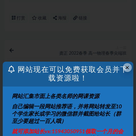
打赏
收藏
海报
链接
上一篇
龚正 2022春季 高一物理春季尖端班
×
网站现在可以免费获取会员并下
下一篇
载资源啦！
乐高积木玩转数学（彭帅帅）
相关文章
网站汇集市面上各类名师的网课资源
自己编辑一段网站推荐语，并将网站转发至10
3-8岁必看纪录片｜儿童启蒙精选｜64.3GB高清
个学生家长或学习的微信群并截图给站长（群
合集
至少要超过一百人哦）
幼儿资源
9 月前
18
10
就可添加站长vx:15943050951领取一个月的会