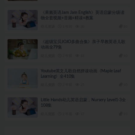
《果酱英语Jam Jam English》英语启蒙分级读
物全套视频+音频+精读+教案
幼儿资源
1 年前
20
10
《超级宝贝JOJO多曲合集》亲子早教英语儿歌
动画全79集
幼儿资源
2 年前
13
10
Youtube英文儿歌自然拼读动画《Maple Leaf
Learning》全410集
幼儿资源
2 年前
25
10
Little Hands幼儿英语启蒙，Nursery Level1-3全
108集
幼儿资源
2 年前
17
10