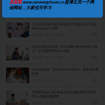
少儿英语启蒙动画 乐高未来骑士团 LEGO Nexo
员权限
www.ranwangzhuan.cn是博主另一个网
Knights (1-3季)
创网站，大家也可学习
幼儿资源
12 月前
15
10
少儿英语启蒙动画 乐高城市大冒险 LEGO City
Adventures (1-4季)
幼儿资源
12 月前
11
10
英语经典绘本阅读《Five Little Monkeys五只猴
子》全10册PDF绘本+音频
幼儿资源
1 年前
35
10
Youtube频道《Storytime Anytime》读绘本故事
时间
幼儿资源
1 年前
30
10
150册Disney Stories迪士尼动画故事英语绘本
PDF+原版音频MP3
幼儿资源
1 年前
49
10