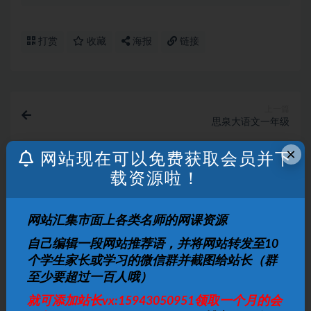
打赏
收藏
海报
链接
上一篇
思泉大语文一年级
×
网站现在可以免费获取会员并下
下一篇
载资源啦！
思泉大语文四年级
相关文章
网站汇集市面上各类名师的网课资源
自己编辑一段网站推荐语，并将网站转发至10
汉语拼音入门教学
个学生家长或学习的微信群并截图给站长（群
至少要超过一百人哦）
小学语文
2 月前
2
10
就可添加站长vx:15943050951领取一个月的会