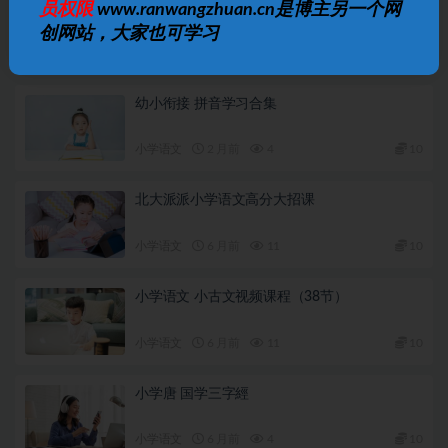
文老师语文课程（学习方法 基础知识 小古文 文
员权限
www.ranwangzhuan.cn是博主另一个网
学素养 阅读 作文 ）
创网站，大家也可学习
小学语文
2 月前
4
10
幼小衔接 拼音学习合集
小学语文
2 月前
4
10
北大派派小学语文高分大招课
小学语文
6 月前
11
10
小学语文 小古文视频课程（38节）
小学语文
6 月前
11
10
小学唐 国学三字經
小学语文
6 月前
4
10