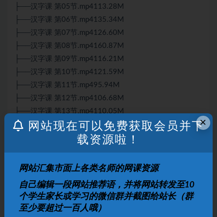
├──汉字课 第05节.mp4113.28M
├──汉字课 第06节.mp4135.34M
├──汉字课 第07节.mp4126.60M
├──汉字课 第08节.mp4160.87M
├──汉字课 第09节.mp4116.21M
├──汉字课 第10节.mp4121.59M
├──汉字课 第11节.mp495.94M
├──汉字课 第12节.mp4106.68M
├──汉字课 第13节.mp4110.05M
×
网站现在可以免费获取会员并下
├──汉字课 第14节.mp4115.09M
├──汉字课 第15节.mp492.48M
载资源啦！
├──汉字课 第16节.mp490.27M
├──汉字课 第17节.mp499.68M
网站汇集市面上各类名师的网课资源
└──汉字课 第18节.mp4106.74M
自己编辑一段网站推荐语，并将网站转发至10
个学生家长或学习的微信群并截图给站长（群
声明：
本站资源来自会员发布以及互联网公开收集，不代表本站
至少要超过一百人哦）
立场，仅限学习交流使用，请遵循相关法律法规，请在下载后24