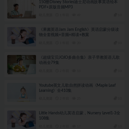
150册Disney Stories迪士尼动画故事英语绘本
PDF+原版音频MP3
幼儿资源
1 年前
49
10
《果酱英语Jam Jam English》英语启蒙分级读
物全套视频+音频+精读+教案
幼儿资源
1 年前
20
10
《超级宝贝JOJO多曲合集》亲子早教英语儿歌
动画全79集
幼儿资源
2 年前
13
10
Youtube英文儿歌自然拼读动画《Maple Leaf
Learning》全410集
幼儿资源
2 年前
25
10
Little Hands幼儿英语启蒙，Nursery Level1-3全
108集
幼儿资源
2 年前
17
10