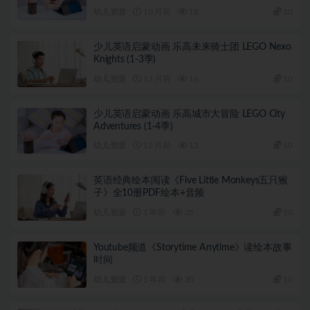
幼儿资源
10 月前
18
10
少儿英语启蒙动画 乐高未来骑士团 LEGO Nexo
Knights (1-3季)
幼儿资源
12 月前
16
10
少儿英语启蒙动画 乐高城市大冒险 LEGO City
Adventures (1-4季)
幼儿资源
12 月前
12
10
英语经典绘本阅读《Five Little Monkeys五只猴
子》全10册PDF绘本+音频
幼儿资源
1 年前
35
10
Youtube频道《Storytime Anytime》读绘本故事
时间
幼儿资源
1 年前
30
10