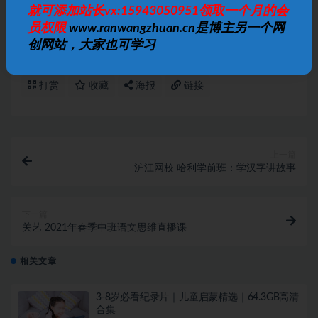
就可添加站长vx:15943050951领取一个月的会
小时内删除。 如有侵权争议、不妥之处请联系本站删除处理！ 请
员权限
www.ranwangzhuan.cn是博主另一个网
用户仔细辨认内容的真实性，避免上当受骗！
创网站，大家也可学习
打赏
收藏
海报
链接
上一篇
沪江网校 哈利学前班：学汉字讲故事
下一篇
关艺 2021年春季中班语文思维直播课
相关文章
3-8岁必看纪录片｜儿童启蒙精选｜64.3GB高清
合集