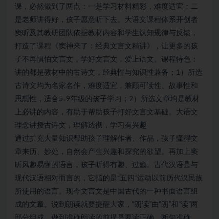
课，必然做到了两点：一是学习材料精彩，难度适宜；二
是老师讲得好，孩子愿意听下去。大语文课程体系开创者
窦昕及其教研团队依据教材内容和学生认知规律与反馈，
打造了课程《窦神来了：经典文言文精讲》，让更多的孩
子不再惧怕文言文，学好文言文，爱上语文。课程特色：
讲的都是教材中的古诗文，经典性与知识性兼备；1）所选
古诗文均为名家名作，难度适宜，兼顾可读性、故事性和
思想性，适合5-9年级的孩子学习；2）所选文章均是教材
上必讲的内容，有助于帮助孩子打好文言文基础。大语文
理念讲授古诗文，理解透彻，学习有兴趣
通过扩充大量知识帮助孩子理解作者、作品，孩子懂得文
章来历、妙处，自然会产生兴趣和探究的欲望。再加上窦
昕风趣易懂的语言，孩子听得有趣、过瘾。古代汉语是与
现代汉语相对而言的，它指的是“五四“运动以前历代汉民族
所使用的语言。现今文言文是中国古代的一种书面语言组
成的文章。说到朗读就要提醒大家，“朗读”由“朗”和“读”两
部分组成，做到准确朗读的前提是要读正确，断句准确，