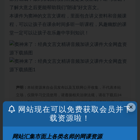
了解大意之后更能帮助我们“朗读”好文言文。
本课件为窦神的文言文课程，里面包含讲义资料和音频课
程，可以让孩子在课余时间多听一听课程，风趣幽默的课
堂一定可以让孩子在乐趣中学到知识！
声明：
本站资源来自会员发布以及互联网公开收集，不代表本站
立场，仅限学习交流使用，请遵循相关法律法规，请在下载后24
小时内删除。 如有侵权争议、不妥之处请联系本站删除处理！ 请
×
网站现在可以免费获取会员并下
用户仔细辨认内容的真实性，避免上当受骗！
载资源啦！
打赏
收藏
海报
链接
网站汇集市面上各类名师的网课资源