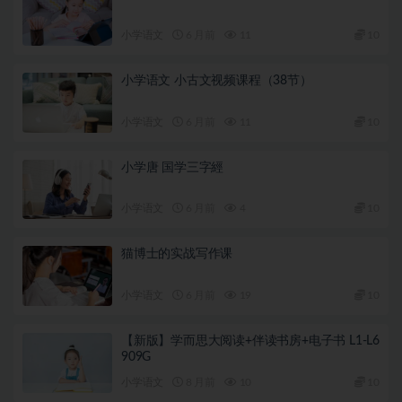
小学语文
6 月前
11
10
小学语文 小古文视频课程（38节）
小学语文
6 月前
11
10
小学唐 国学三字經
小学语文
6 月前
4
10
猫博士的实战写作课
小学语文
6 月前
19
10
【新版】学而思大阅读+伴读书房+电子书 L1-L6
909G
小学语文
8 月前
10
10