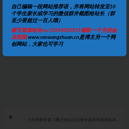
自己编辑一段网站推荐语，并将网站转发至10
个学生家长或学习的微信群并截图给站长（群
至少要超过一百人哦）
免费下载或者VIP会员资源能否直接商用？
就可添加站长vx:15943050951领取一个月的会
员权限
www.ranwangzhuan.cn是博主另一个网
提示下载完但解压或打开不了？
创网站，大家也可学习
找不到素材资源介绍文章里的示例图片？
付款后无法显示下载地址或者无法查看内容？
购买该资源后，可以退款吗？
上一篇
小升初数学复习重点知识点归纳专题系列通用版讲课
PPT课件