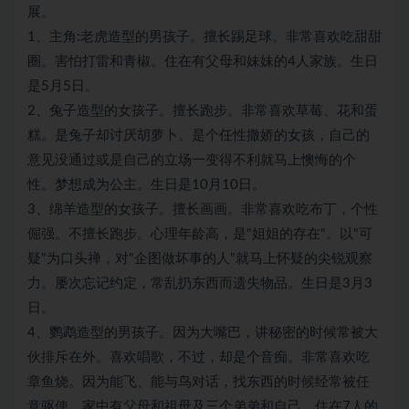
展。
1、主角:老虎造型的男孩子。擅长踢足球。非常喜欢吃甜甜
圈。害怕打雷和青椒。住在有父母和妹妹的4人家族。生日
是5月5日。
2、兔子造型的女孩子。擅长跑步。非常喜欢草莓、花和蛋
糕。是兔子却讨厌胡萝卜。是个任性撒娇的女孩，自己的
意见没通过或是自己的立场一变得不利就马上懊悔的个
性。梦想成为公主。生日是10月10日。
3、绵羊造型的女孩子。擅长画画。非常喜欢吃布丁，个性
倔强。不擅长跑步。心理年龄高，是"姐姐的存在"。以"可
疑"为口头禅，对"企图做坏事的人"就马上怀疑的尖锐观察
力。屡次忘记约定，常乱扔东西而遗失物品。生日是3月3
日。
4、鹦鹉造型的男孩子。因为大嘴巴，讲秘密的时候常被大
伙排斥在外。喜欢唱歌，不过，却是个音痴。非常喜欢吃
章鱼烧。因为能飞、能与鸟对话，找东西的时候经常被任
意驱使。家中有父母和祖母及三个弟弟和自己，住在7人的