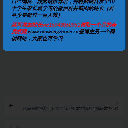
自己编辑一段网站推荐语，并将网站转发至10
个学生家长或学习的微信群并截图给站长（群
免费下载或者VIP会员资源能否直接商用？
至少要超过一百人哦）
就可添加站长vx:15943050951领取一个月的会
员权限
www.ranwangzhuan.cn是博主另一个网
提示下载完但解压或打开不了？
创网站，大家也可学习
找不到素材资源介绍文章里的示例图片？
付款后无法显示下载地址或者无法查看内容？
购买该资源后，可以退款吗？
上一篇
乐高积木拼装玩具大全与玩转数学相融合提高数学技能
下一篇