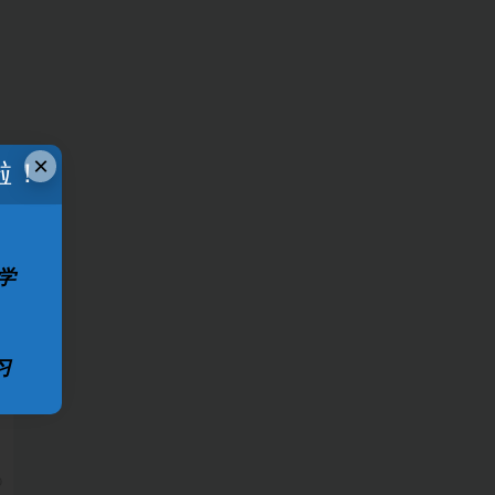
×
啦！
学
习
0