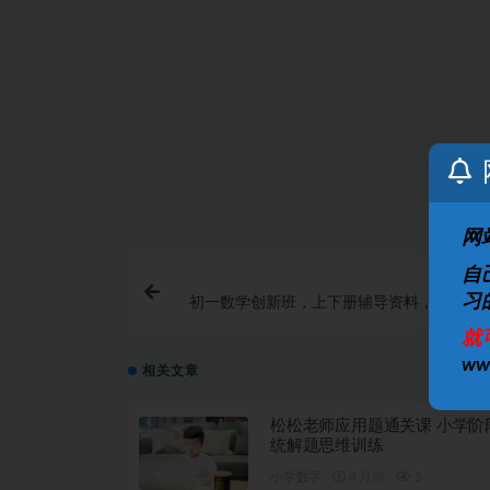
提示下载完但解压或打开不了？
找不到素材资源介绍文章里的示例图片？
付款后无法显示下载地址或者无法查看内容？
购买该资源后，可以退款吗？
网
自
习
初一数学创新班，上下册辅导资料，知识点
就
w
相关文章
松松老师应用题通关课 小学阶
统解题思维训练
小学数字
4 月前
5