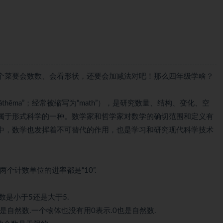
个菜要会数数、会看形状，还要会加减法对吧！那么四年级学啥？
，“máthēma”；经常被缩写为“math”），是研究数量、结构、变化、空
属于形式科学的一种。数学家和哲学家对数学的确切范围和定义有
中，数学也发挥着不可替代的作用，也是学习和研究现代科学技术
个计数单位的进率都是“10”.
数是小于5还是大于5.
,11,……都是自然数.一个物体也没有用0表示.0也是自然数.