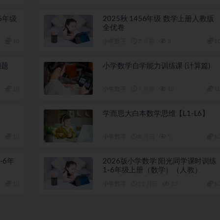
6年级
2025秋 1456年级 数学上册人教版
全优卷
10
小学数字
7 月前
8
1
刷题
小学数学自学能力训练课 (计算篇)
10
小学数字
7 月前
13
1
学而思大白本数学思维【L1-L6】
10
小学数字
8 月前
5
1
-6年
2026版小学数学 阳光同学课时训练
1-6年级上册（数学）（人教）
10
小学数字
11 月前
13
1