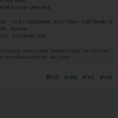
的个数是无限的.
种计数方法叫做十进制计数法.
到难，一步落下后面就很困难，所以学习数学一点都不能松懈！当
后悔，请你加油！
代表本站立场，仅限学习交流使用，请遵循相关法律法规，请在下载后24小时
理！ 请用户仔细辨认内容的真实性，避免上当受骗！
打赏
收藏
海报
链接