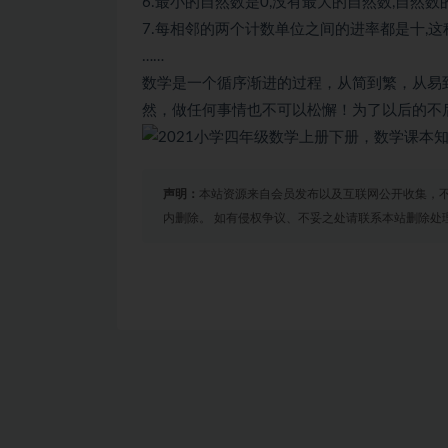
6.最小的自然数是0,没有最大的自然数,自然数
7.每相邻的两个计数单位之间的进率都是十,这
……
数学是一个循序渐进的过程，从简到繁，从易
然，做任何事情也不可以松懈！为了以后的不
声明：
本站资源来自会员发布以及互联网公开收集，不
内删除。 如有侵权争议、不妥之处请联系本站删除处
免费下载或者VIP会员资源能否直接商用？