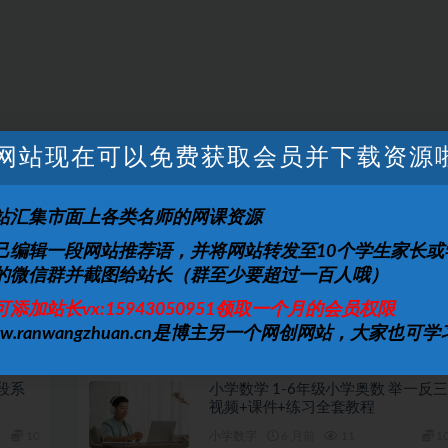
网站现在可以免费获取会员并下载资源
站汇集市面上各类名师的网课资源
己编辑一段网站推荐语，并将网站转发至10个学生家长或
上一篇
下一篇
的微信群并截图给站长（群至少要超过一百人哦）
总结大
高一化学春季班高徒课堂吕子正
全
可添加站长vx:15943050951领取一个月的会员权限
ww.ranwangzhuan.cn是博主另一个网创网站，大家也可学
段系
小学数学 1-6年级小学奥数 举一反三
视频+课件+练习全套教程
10
小学数字
6 月前
11
1