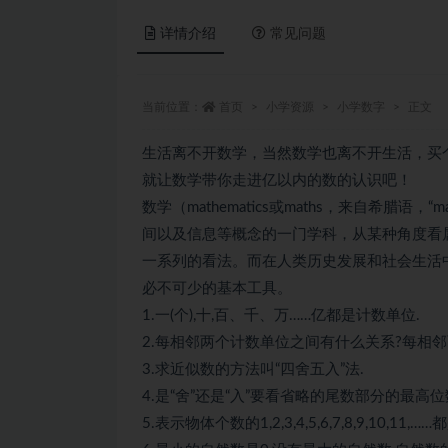
详情介绍
常见问题
当前位置：
首页
小学资源
小学数字
正文
生活离不开数学，当然数学也离不开生活，买
就让数学带你走进亿以内的数的认识吧！
数学（mathematics或maths，来自希腊语
间以及信息等概念的一门学科，从某种角度看
一系列的看法。而在人类历史发展和社会生活
必不可少的基本工具。
1.一(个),十,百、千、万……亿都是计数单位.
2.每相邻两个计数单位之间有什么关系?每相邻两
3.求近似数的方法叫“四舍五入”法.
4.是“舍”还是“入”要看省略的尾数部分的最高位
5.表示物体个数的1,2,3,4,5,6,7,8,9,10