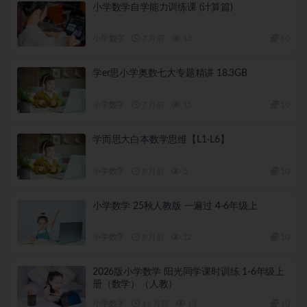
小学数学自学能力训练课 (计算篇)
小学数字
7 月前
13
10
学er思小学奥数七大专题精讲 18.3GB
小学数字
7 月前
15
10
学而思大白本数学思维【L1-L6】
小学数字
8 月前
5
10
小学数学 25秋人教版 一遍过 4-6年级上
小学数字
8 月前
12
10
2026版小学数学 阳光同学课时训练 1-6年级上
册（数学）（人教）
小学数字
11 月前
13
10