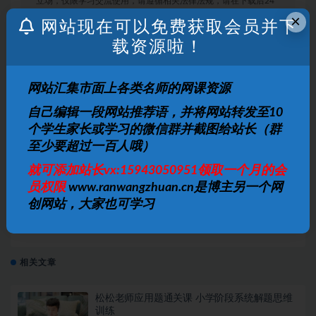
立场，仅限学习交流使用，请遵循相关法律法规，请在下载后24
×
小时内删除。 如有侵权争议、不妥之处请联系本站删除处理！ 请
网站现在可以免费获取会员并下
用户仔细辨认内容的真实性，避免上当受骗！
载资源啦！
网站汇集市面上各类名师的网课资源
打赏
收藏
海报
链接
自己编辑一段网站推荐语，并将网站转发至10
个学生家长或学习的微信群并截图给站长（群
至少要超过一百人哦）
上一篇
就可添加站长vx:15943050951领取一个月的会
阮唐姐姐-新概念小学生写作课
员权限
www.ranwangzhuan.cn是博主另一个网
创网站，大家也可学习
下一篇
乐小天 2018寒 小学四年级数学寒假创新班
相关文章
松松老师应用题通关课 小学阶段系统解题思维
训练