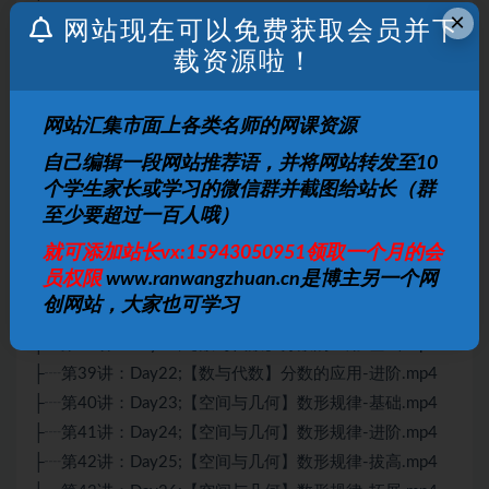
×
├┈第26讲：Day10;【数与代数】百分率-基础.mp4
网站现在可以免费获取会员并下
├┈第27讲：Day11;【数与代数】百分率-进阶.mp4
载资源啦！
├┈第28讲：Day12;【数与代数】因数与倍数-基础.mp4
├┈第29讲：Day13;【数与代数】因数与倍数-进阶.mp4
网站汇集市面上各类名师的网课资源
├┈第30讲：Day14;【数与代数】因数与倍数-拓展.mp4
自己编辑一段网站推荐语，并将网站转发至10
├┈第31讲：Day15;【数与代数】因数与倍数-拔高.mp4
个学生家长或学习的微信群并截图给站长（群
├┈第32讲：Day16;【数与代数】比和比例-基础.mp4
至少要超过一百人哦）
├┈第33讲：Day17;【数与代数】比和比例-进阶.mp4
就可添加站长vx:15943050951领取一个月的会
├┈第34讲：Day18;【数与代数】比和比例-升级.mp4
员权限
www.ranwangzhuan.cn是博主另一个网
├┈第35讲：Day19;【数与代数】比和比例-拔高.mp4
创网站，大家也可学习
├┈第36讲：Day20;【数与代数】和差问题.mp4
├┈第38讲：Day21;【数与代数】分数的应用-基础.mp4
├┈第39讲：Day22;【数与代数】分数的应用-进阶.mp4
├┈第40讲：Day23;【空间与几何】数形规律-基础.mp4
├┈第41讲：Day24;【空间与几何】数形规律-进阶.mp4
├┈第42讲：Day25;【空间与几何】数形规律-拔高.mp4