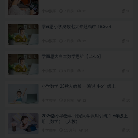
小学数字
7 月前
13
10
学er思小学奥数七大专题精讲 18.3GB
小学数字
7 月前
15
10
学而思大白本数学思维【L1-L6】
小学数字
8 月前
5
10
小学数学 25秋人教版 一遍过 4-6年级上
小学数字
8 月前
12
10
2026版小学数学 阳光同学课时训练 1-6年级上
册（数学）（人教）
小学数字
11 月前
14
10