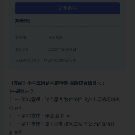
立即购买
其他信息
有效期
永久有效
最近更新
2022年09月09日
下载遇到问题？可联系客服或留言反馈
【完结】小学应用题学霸特训-高阶综合版
目录：
├─课程讲义
│ ├┈第10堂课：逆向思考 数位倒推 突然出现的珊瑚礁
岛.pdf
│ ├┈第10堂课：作业 题卡.pdf
│ ├┈第11堂课：逆向思考 结果逆推 海公子的复仇计
划.pdf