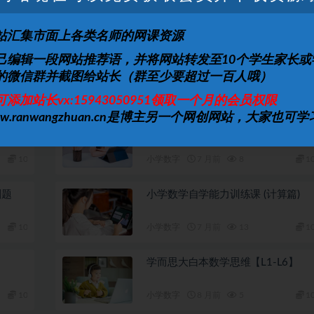
站汇集市面上各类名师的网课资源
段系
小学数学 1-6年级小学奥数 举一反三
己编辑一段网站推荐语，并将网站转发至10个学生家长或
视频+课件+练习全套教程
的微信群并截图给站长（群至少要超过一百人哦）
10
小学数字
6 月前
11
1
可添加站长vx:15943050951领取一个月的会员权限
ww.ranwangzhuan.cn是博主另一个网创网站，大家也可学
6年级
2025秋 1456年级 数学上册人教版
全优卷
10
小学数字
7 月前
8
1
刷题
小学数学自学能力训练课 (计算篇)
10
小学数字
7 月前
13
1
学而思大白本数学思维【L1-L6】
10
小学数字
8 月前
5
1