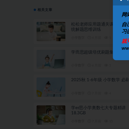
相关文章
网
松松老师应用题通关课 小学阶
自
统解题思维训练
习
小学数字
4 月前
5
就
w
学而思超级培优刷题集 小学1-
小学数字
6 月前
5
2025秋 1-6年级 小学数学 必
小学数字
7 月前
4
学er思小学奥数七大专题精讲
18.3GB
小学数字
7 月前
15