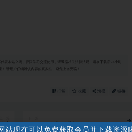
代表本站立场，仅限学习交流使用，请遵循相关法律法规，请在下载后24小时
理！ 请用户仔细辨认内容的真实性，避免上当受骗！
打赏
收藏
海报
链接
上一篇
下一篇
带答案
2021春 一年级英语春季班
网站现在可以免费获取会员并下载资源