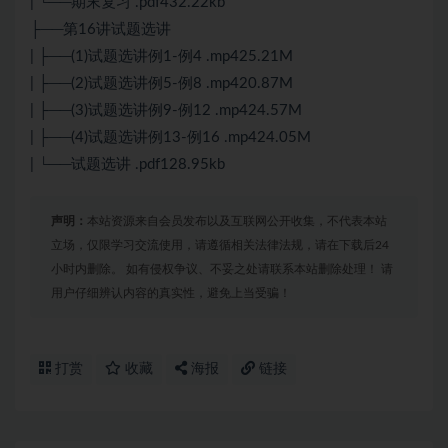
| └──期末复习 .pdf432.22kb
├──第16讲试题选讲
| ├──(1)试题选讲例1-例4 .mp425.21M
| ├──(2)试题选讲例5-例8 .mp420.87M
| ├──(3)试题选讲例9-例12 .mp424.57M
| ├──(4)试题选讲例13-例16 .mp424.05M
| └──试题选讲 .pdf128.95kb
声明：
本站资源来自会员发布以及互联网公开收集，不代表本站
立场，仅限学习交流使用，请遵循相关法律法规，请在下载后24
小时内删除。 如有侵权争议、不妥之处请联系本站删除处理！ 请
用户仔细辨认内容的真实性，避免上当受骗！
打赏
收藏
海报
链接