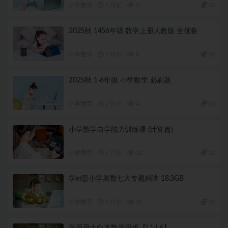
小学数字
6 月前
5
10
2025秋 1456年级 数学上册人教版 全优卷
小学数字
7 月前
8
10
2025秋 1-6年级 小学数学 必刷题
小学数字
7 月前
4
10
小学数学自学能力训练课 (计算篇)
小学数字
7 月前
13
10
学er思小学奥数七大专题精讲 18.3GB
小学数字
7 月前
15
10
学而思大白本数学思维【L1-L6】