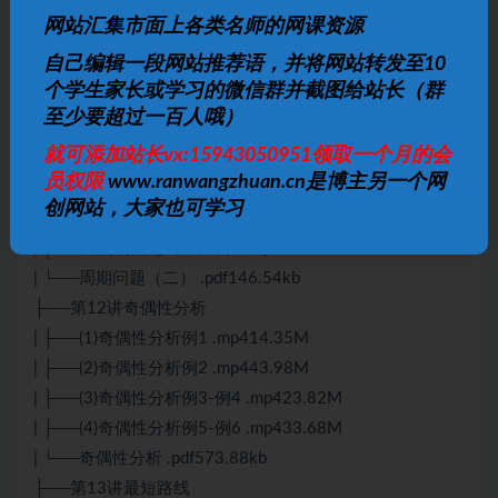
| ├──(4)多笔画问题（二）例4 .mp421.84M
网站汇集市面上各类名师的网课资源
| ├──(5)多笔画问题（二）例5 .mp416.71M
自己编辑一段网站推荐语，并将网站转发至10
| └──多笔画问题（二） .pdf153.13kb
个学生家长或学习的微信群并截图给站长（群
├──第11讲周期问题（二）
至少要超过一百人哦）
| ├──(1)周期问题（二）例1 .mp419.81M
就可添加站长vx:15943050951领取一个月的会
| ├──(2)周期问题（二）例2 .mp49.78M
员权限
www.ranwangzhuan.cn是博主另一个网
| ├──(3)周期问题（二）例3-例4 .mp418.42M
创网站，大家也可学习
| ├──(4)周期问题（二）例5 .mp414.06M
| ├──(5)周期问题（二）例6 .mp417.21M
| └──周期问题（二） .pdf146.54kb
├──第12讲奇偶性分析
| ├──(1)奇偶性分析例1 .mp414.35M
| ├──(2)奇偶性分析例2 .mp443.98M
| ├──(3)奇偶性分析例3-例4 .mp423.82M
| ├──(4)奇偶性分析例5-例6 .mp433.68M
| └──奇偶性分析 .pdf573.88kb
├──第13讲最短路线