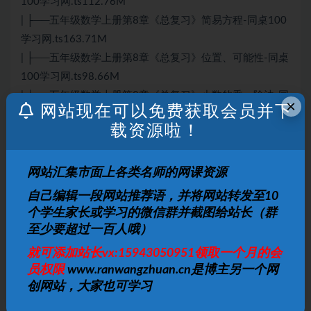
100学习网.ts112.76M
| ├──五年级数学上册第8章《总复习》简易方程-同桌100
学习网.ts163.71M
| ├──五年级数学上册第8章《总复习》位置、可能性-同桌
100学习网.ts98.66M
| └──五年级数学上册第8章《总复习》小数的乘、除法-同
×
网站现在可以免费获取会员并下
桌100学习网.ts125.70M
载资源啦！
└──下
| ├──五年级数学下册《探索图形》-同桌100学习
网.ts208.83M
网站汇集市面上各类名师的网课资源
| ├──五年级数学下册第1章《观察物体（三）》-同桌100
自己编辑一段网站推荐语，并将网站转发至10
学习网.ts80.49M
个学生家长或学习的微信群并截图给站长（群
| ├──五年级数学下册第2章《因数与倍数》2和5的倍数的
至少要超过一百人哦）
特征-同桌100学习网.ts96.04M
就可添加站长vx:15943050951领取一个月的会
| ├──五年级数学下册第2章《因数与倍数》3的倍数的特
员权限
www.ranwangzhuan.cn是博主另一个网
征-同桌100学习网.ts139.44M
创网站，大家也可学习
| ├──五年级数学下册第2章《因数与倍数》解决问题-同桌