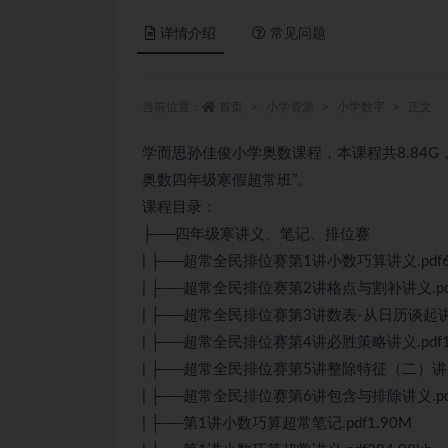
详情介绍
常见问题
当前位置：
首页
小学资源
小学数字
正文
学而思孙佳俊小学奥数课程，本课程共8.84G
奥数四年级寒假超常班”。
课程目录：
├──四年级寒讲义、笔记、排位赛
| ├──超常全民排位赛第1讲小数巧算讲义.pdf63
| ├──超常全民排位赛第2讲格点与割补讲义.pdf1
| ├──超常全民排位赛第3讲数表-从日历谈起讲义.p
| ├──超常全民排位赛第4讲必胜策略讲义.pdf13
| ├──超常全民排位赛第5讲整除特征（二）讲义.p
| ├──超常全民排位赛第6讲包含与排除讲义.pdf1
| ├──第1讲小数巧算超常笔记.pdf1.90M