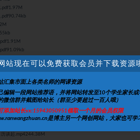
df1.97M
f90.74kb
2M
55kb
f1.91M
f91.09kb
.01M
网站现在可以免费获取会员并下载资源
6.87kb
M
站汇集市面上各类名师的网课资源
8kb
己编辑一段网站推荐语，并将网站转发至10个学生家长或
的微信群并截图给站长（群至少要超过一百人哦）
23M
可添加站长vx:15943050951领取一个月的会员权限
M
ww.ranwangzhuan.cn是博主另一个网创网站，大家也可学
4234.36M
谈起.mp4244.38M