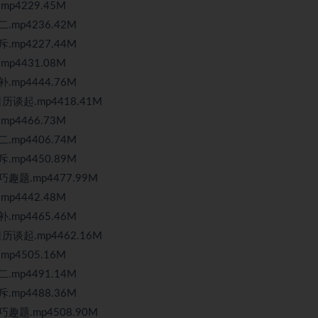
4229.45M
mp4236.42M
mp4227.44M
4431.08M
mp4444.76M
谈起.mp4418.41M
4466.73M
mp4406.74M
mp4450.89M
题.mp4477.99M
4442.48M
mp4465.46M
谈起.mp4462.16M
4505.16M
mp4491.14M
mp4488.36M
题.mp4508.90M