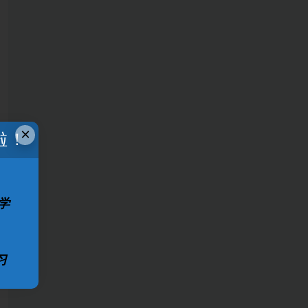
×
啦！
学
习