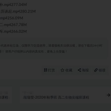
mp4277.04M
谈起.mp4280.21M
4256.09M
mp4267.78M
mp4266.02M
代表本站立场，仅限学习交流使用，请遵循相关法律法规，请在下载后24小时
理！ 请用户仔细辨认内容的真实性，避免上当受骗！
打赏
收藏
海报
链接
上一篇
下一篇
班课程
段瑞莹-2020年秋季班 高二生物尖端班课程