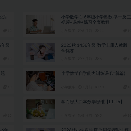
段系
小学数学 1-6年级小学奥数 举一反三
视频+课件+练习全套教程
10
小学数字
6 月前
11
1
6年级
2025秋 1456年级 数学上册人教版
全优卷
10
小学数字
7 月前
8
1
刷题
小学数学自学能力训练课 (计算篇)
10
小学数字
7 月前
13
1
学而思大白本数学思维【L1-L6】
10
小学数字
8 月前
5
1
-6年
2026版小学数学 阳光同学课时训练