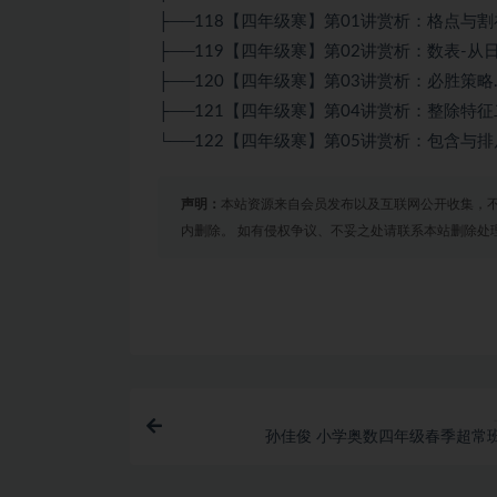
├──118【四年级寒】第01讲赏析：格点与割补.
├──119【四年级寒】第02讲赏析：数表-从日历
├──120【四年级寒】第03讲赏析：必胜策略.mp
├──121【四年级寒】第04讲赏析：整除特征二.
└──122【四年级寒】第05讲赏析：包含与排斥.
声明：
本站资源来自会员发布以及互联网公开收集，不
内删除。 如有侵权争议、不妥之处请联系本站删除处
孙佳俊 小学奥数四年级春季超常