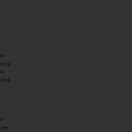
2M
83kb
1M
39kb
M
4kb