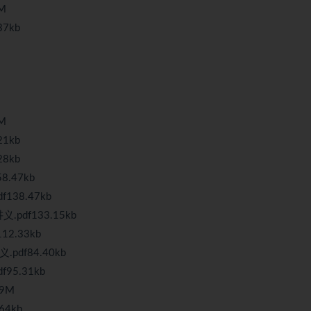
M
7kb
M
1kb
8kb
.47kb
38.47kb
df133.15kb
2.33kb
df84.40kb
5.31kb
9M
64kb