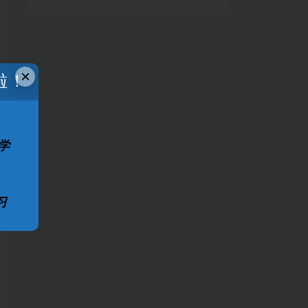
×
啦！
学
习
0