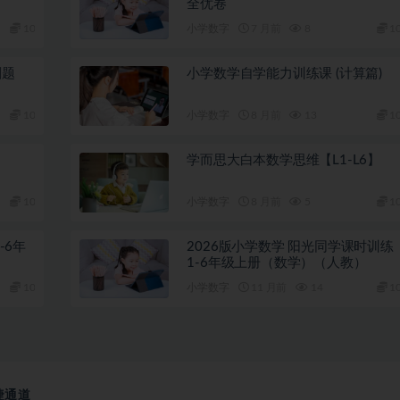
全优卷
10
小学数字
7 月前
8
1
刷题
小学数学自学能力训练课 (计算篇)
10
小学数字
8 月前
13
1
学而思大白本数学思维【L1-L6】
10
小学数字
8 月前
5
1
-6年
2026版小学数学 阳光同学课时训练
1-6年级上册（数学）（人教）
10
小学数字
11 月前
14
1
捷通道