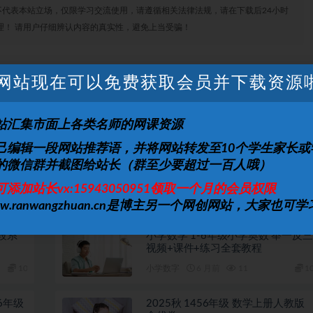
代表本站立场，仅限学习交流使用，请遵循相关法律法规，请在下载后24小时
理！ 请用户仔细辨认内容的真实性，避免上当受骗！
网站现在可以免费获取会员并下载资源
打赏
收藏
海报
链接
站汇集市面上各类名师的网课资源
上一篇
下一篇
己编辑一段网站推荐语，并将网站转发至10个学生家长或
年秋季
小升初数学王进平组合题型复习辅导提高视频课程
的微信群并截图给站长（群至少要超过一百人哦）
班课程
完结
可添加站长vx:15943050951领取一个月的会员权限
ww.ranwangzhuan.cn是博主另一个网创网站，大家也可学
段系
小学数学 1-6年级小学奥数 举一反三
视频+课件+练习全套教程
10
小学数字
6 月前
11
1
6年级
2025秋 1456年级 数学上册人教版