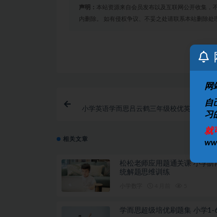
声明：
本站资源来自会员发布以及互联网公开收集，不
内删除。 如有侵权争议、不妥之处请联系本站删除处
网
自
小学英语学而思吕云鹤三年级校优英语2021
习
就
相关文章
w
松松老师应用题通关课 小学阶
统解题思维训练
小学数字
4 月前
5
学而思超级培优刷题集 小学1-