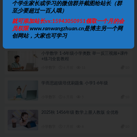
个学生家长或学习的微信群并截图给站长（群
相关文章
至少要超过一百人哦）
就可添加站长vx:15943050951领取一个月的会
松松老师应用题通关课 小学阶段系统解题思维
员权限
www.ranwangzhuan.cn是博主另一个网
训练
创网站，大家也可学习
小学数字
4 月前
5
10
小学数学 1-6年级小学奥数 举一反三视频+课件
+练习全套教程
小学数字
6 月前
11
10
学而思超级培优刷题集 小学1-6年级
小学数字
6 月前
5
10
2025秋 1456年级 数学上册人教版 全优卷
小学数字
7 月前
8
10