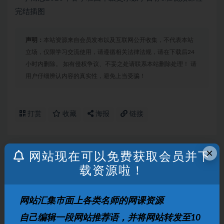
声明：
本站资源来自会员发布以及互联网公开收集，不代表本站
立场，仅限学习交流使用，请遵循相关法律法规，请在下载后24
小时内删除。 如有侵权争议、不妥之处请联系本站删除处理！ 请
用户仔细辨认内容的真实性，避免上当受骗！
打赏
收藏
海报
链接
×
网站现在可以免费获取会员并下
上一篇
载资源啦！
学而思张智超一年级语文2021年秋季直播班视频课程
网站汇集市面上各类名师的网课资源
下一篇
学而思小学六年级数学一鸣火箭班直播全国班15讲课程
自己编辑一段网站推荐语，并将网站转发至10