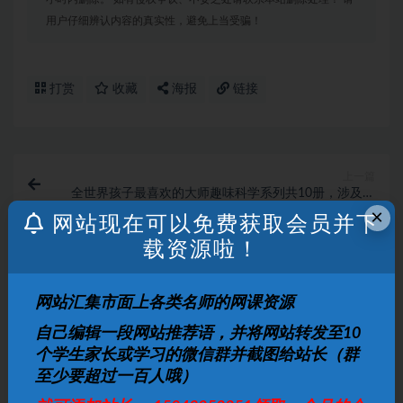
用户仔细辨认内容的真实性，避免上当受骗！
打赏
收藏
海报
链接
上一篇
全世界孩子最喜欢的大师趣味科学系列共10册，涉及数
学物理天文化学等。
×
网站现在可以免费获取会员并下
载资源啦！
下一篇
2021高考历史二轮复习联报 张志浩
网站汇集市面上各类名师的网课资源
相关文章
自己编辑一段网站推荐语，并将网站转发至10
个学生家长或学习的微信群并截图给站长（群
小学英语 学而思 1-6年级 30课时学完小学语法
视频教程
至少要超过一百人哦）
小学英语
1 月前
5
10