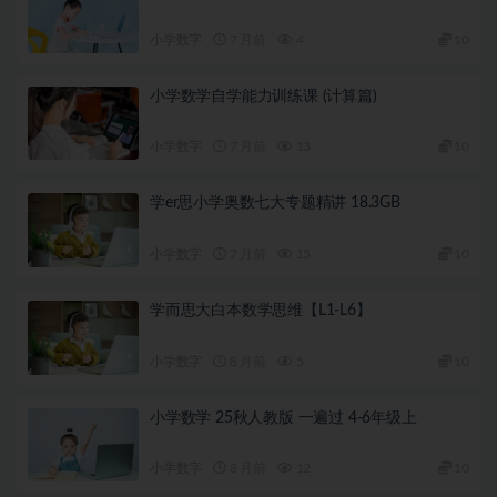
小学数字
7 月前
4
10
小学数学自学能力训练课 (计算篇)
小学数字
7 月前
13
10
学er思小学奥数七大专题精讲 18.3GB
小学数字
7 月前
15
10
学而思大白本数学思维【L1-L6】
小学数字
8 月前
5
10
小学数学 25秋人教版 一遍过 4-6年级上
小学数字
8 月前
12
10