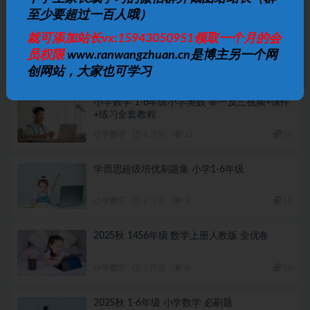
相关文章
至少要超过一百人哦）
松松老师应用题通关课 小学阶段系统解题思维
就可添加站长vx:15943050951领取一个月的会
训练
员权限
www.ranwangzhuan.cn是博主另一个网
小学数字
4 月前
5
10
创网站，大家也可学习
小学数学 1-6年级小学奥数 举一反三视频+课件
+练习全套教程
小学数字
6 月前
11
10
学而思超级培优刷题集 小学1-6年级
小学数字
6 月前
5
10
2025秋 1456年级 数学上册人教版 全优卷
小学数字
7 月前
8
10
2025秋 1-6年级 小学数学 必刷题