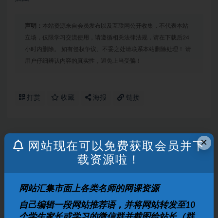
声明：
本站资源来自会员发布以及互联网公开收集，不代表本站
立场，仅限学习交流使用，请遵循相关法律法规，请在下载后24
小时内删除。 如有侵权争议、不妥之处请联系本站删除处理！ 请
用户仔细辨认内容的真实性，避免上当受骗！
打赏
收藏
海报
链接
×
网站现在可以免费获取会员并下
上一篇
233网校 小学英语基础必备之语法全突破
载资源啦！
下一篇
网站汇集市面上各类名师的网课资源
小学奥数讲师版奥数计数简单抽屉原理专题精讲竞赛篇
自己编辑一段网站推荐语，并将网站转发至10
个学生家长或学习的微信群并截图给站长（群