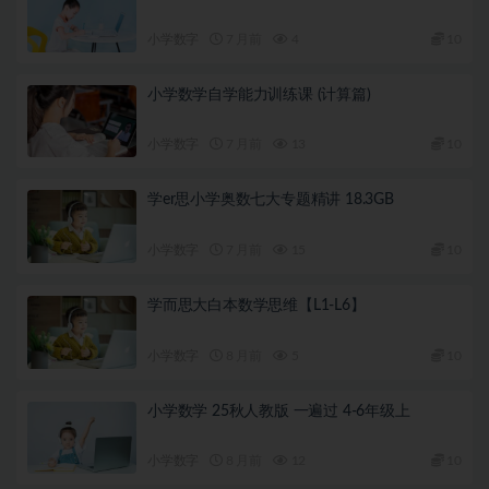
小学数字
7 月前
4
10
小学数学自学能力训练课 (计算篇)
小学数字
7 月前
13
10
学er思小学奥数七大专题精讲 18.3GB
小学数字
7 月前
15
10
学而思大白本数学思维【L1-L6】
小学数字
8 月前
5
10
小学数学 25秋人教版 一遍过 4-6年级上
小学数字
8 月前
12
10