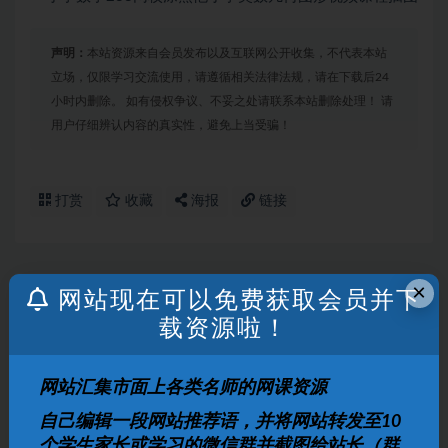
声明：
本站资源来自会员发布以及互联网公开收集，不代表本站
立场，仅限学习交流使用，请遵循相关法律法规，请在下载后24
小时内删除。 如有侵权争议、不妥之处请联系本站删除处理！ 请
用户仔细辨认内容的真实性，避免上当受骗！
打赏
收藏
海报
链接
×
网站现在可以免费获取会员并下
上一篇
小学数学233网校涂熹恺小学奥数应用题专题视频课程
载资源啦！
下一篇
网站汇集市面上各类名师的网课资源
学而思顾斐高一英语2021年目标秋季S班课程
自己编辑一段网站推荐语，并将网站转发至10
个学生家长或学习的微信群并截图给站长（群