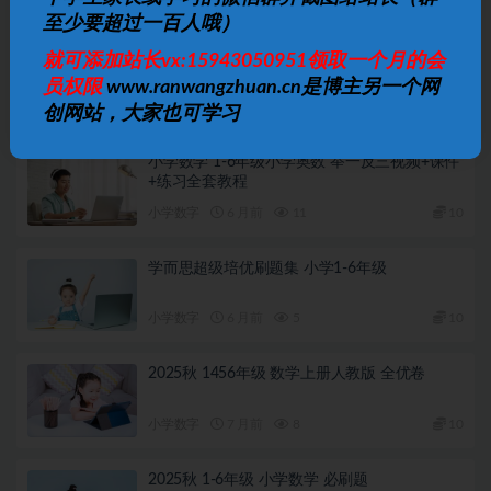
相关文章
至少要超过一百人哦）
松松老师应用题通关课 小学阶段系统解题思维
就可添加站长vx:15943050951领取一个月的会
训练
员权限
www.ranwangzhuan.cn是博主另一个网
小学数字
4 月前
5
10
创网站，大家也可学习
小学数学 1-6年级小学奥数 举一反三视频+课件
+练习全套教程
小学数字
6 月前
11
10
学而思超级培优刷题集 小学1-6年级
小学数字
6 月前
5
10
2025秋 1456年级 数学上册人教版 全优卷
小学数字
7 月前
8
10
2025秋 1-6年级 小学数学 必刷题