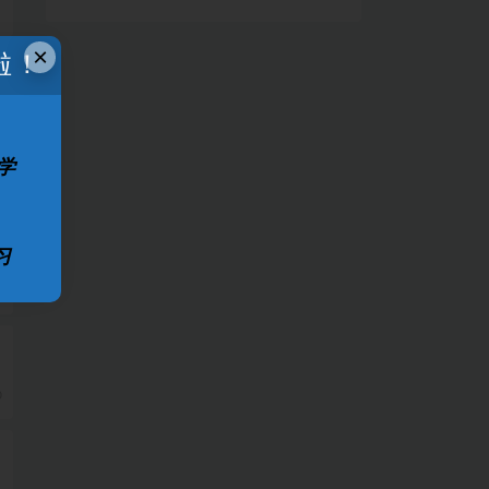
×
啦！
学
习
0
0