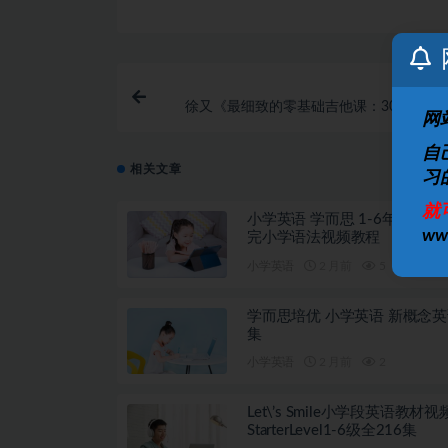
徐又《最细致的零基础吉他课：30天入门
网
自
相关文章
习
就
小学英语 学而思 1-6年级 30
w
完小学语法视频教程
小学英语
2 月前
5
学而思培优 小学英语 新概念英
集
小学英语
2 月前
2
Let\’s Smile小学段英语教材
StarterLevel1-6级全216集