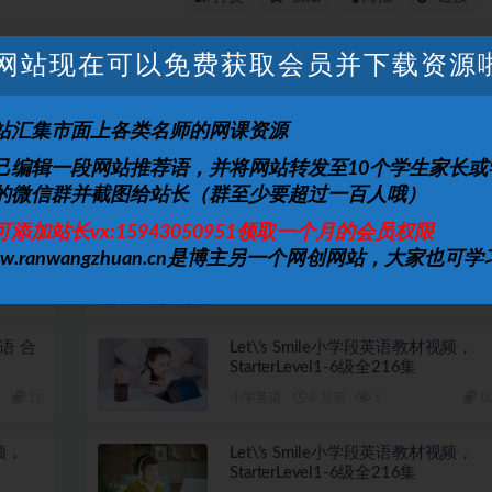
网站现在可以免费获取会员并下载资源
上一篇
下一篇
吉他弹
新东方GRE数学强化王燚视频课程
站汇集市面上各类名师的网课资源
唱》
己编辑一段网站推荐语，并将网站转发至10个学生家长或
的微信群并截图给站长（群至少要超过一百人哦）
可添加站长vx:15943050951领取一个月的会员权限
课时学
学而思 乐读小学英语语法微课
ww.ranwangzhuan.cn是博主另一个网创网站，大家也可学
10
小学英语
2 月前
3
1
语 合
Let\’s Smile小学段英语教材视频，
StarterLevel1-6级全216集
10
小学英语
4 月前
5
1
视频，
Let\’s Smile小学段英语教材视频，
StarterLevel1-6级全216集