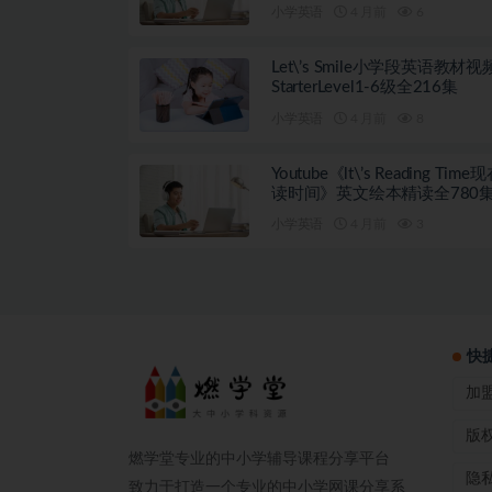
小学英语
4 月前
6
Let\’s Smile小学段英语教材
StarterLevel1-6级全216集
小学英语
4 月前
8
Youtube《lt\’s Reading Tim
读时间》英文绘本精读全780
小学英语
4 月前
3
快
加
版
燃学堂专业的中小学辅导课程分享平台
隐
致力于打造一个专业的中小学网课分享系