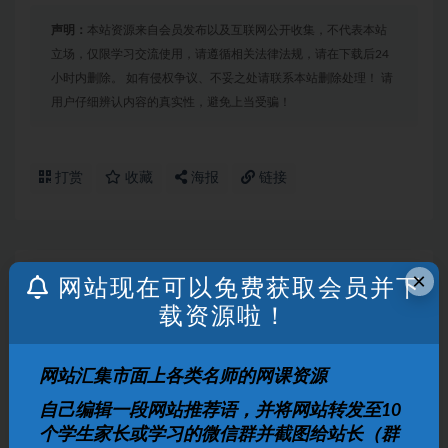
声明：
本站资源来自会员发布以及互联网公开收集，不代表本站
立场，仅限学习交流使用，请遵循相关法律法规，请在下载后24
小时内删除。 如有侵权争议、不妥之处请联系本站删除处理！ 请
用户仔细辨认内容的真实性，避免上当受骗！
打赏
收藏
海报
链接
×
上一篇
网站现在可以免费获取会员并下
乐乐课堂小学数学二年级上册（II）视频课程
载资源啦！
下一篇
网站汇集市面上各类名师的网课资源
乐乐课堂小学数学二年级下册（II）视频课程
自己编辑一段网站推荐语，并将网站转发至10
相关文章
个学生家长或学习的微信群并截图给站长（群