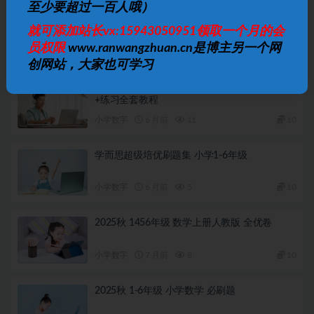
至少要超过一百人哦）
松松老师应用题通关课 小学阶段系统解题思维
就可添加站长vx:15943050951领取一个月的会
训练
员权限
www.ranwangzhuan.cn是博主另一个网
小学数字
4 月前
5
10
创网站，大家也可学习
小学数学 1-6年级小学奥数 举一反三视频+课件
+练习全套教程
小学数字
6 月前
11
10
学而思超级培优刷题集 小学1-6年级
小学数字
6 月前
5
10
2025秋 1456年级 数学上册人教版 全优卷
小学数字
7 月前
8
10
2025秋 1-6年级 小学数学 必刷题