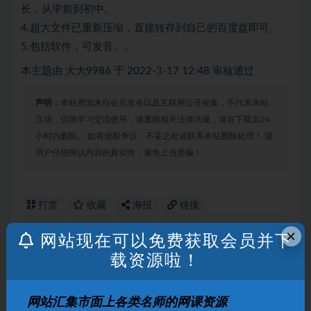
长，从学前到初中。
4.超大文件已重新压缩，直接转存到自己的百度盘即可。
5.包括软件，可发音。。
本主题由 大大9986 于 2022-3-17 12:48 审核通过
声明：
本站资源来自会员发布以及互联网公开收集，不代表本站
立场，仅限学习交流使用，请遵循相关法律法规，请在下载后24
小时内删除。 如有侵权争议、不妥之处请联系本站删除处理！ 请
用户仔细辨认内容的真实性，避免上当受骗！
打赏
收藏
海报
链接
×
网站现在可以免费获取会员并下
载资源啦！
上一篇
乐学王嘉庆2022届高考数学一二阶段联报二阶段更新
31章
网站汇集市面上各类名师的网课资源