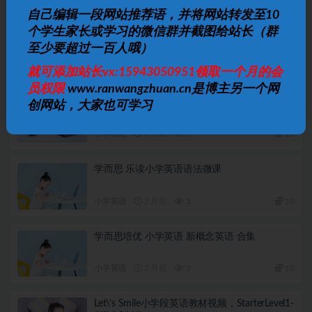
自己编辑一段网站推荐语，并将网站转发至10
下一篇
个学生家长或学习的微信群并截图给站长（群
洋葱物理-初中物理专题（8年级+9年级）
至少要超过一百人哦）
相关文章
就可添加站长vx:15943050951领取一个月的会
员权限
www.ranwangzhuan.cn是博主另一个网
小学英语 学而思 1-6年级 30课时学完小学语法
创网站，大家也可学习
视频教程
小学英语
2 月前
5
10
学而思 乐读小学英语语法微课
小学英语
2 月前
3
10
学而思培优 小学英语 新概念英语 合集
小学英语
2 月前
2
10
Let\’s Smile小学段英语教材视频，StarterLevel1-