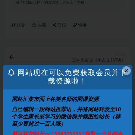
用户仔细辨认内容的真实性，避免上当受骗！
打赏
收藏
海报
链接
上一篇
豆神大语文《小古文160讲》
×
网站现在可以免费获取会员并下
载资源啦！
下一篇
233网校 小学英语基础必备之语法全突破
网站汇集市面上各类名师的网课资源
相关文章
自己编辑一段网站推荐语，并将网站转发至10
小学英语 学而思 1-6年级 30课时学完小学语法
个学生家长或学习的微信群并截图给站长（群
视频教程
至少要超过一百人哦）
小学英语
2 月前
5
10
就可添加站长vx:15943050951领取一个月的会