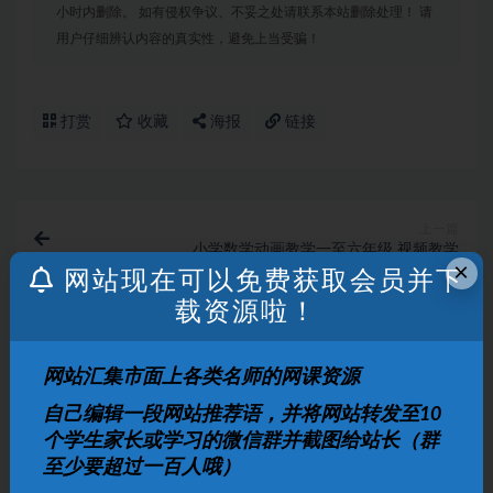
小时内删除。 如有侵权争议、不妥之处请联系本站删除处理！ 请
用户仔细辨认内容的真实性，避免上当受骗！
打赏
收藏
海报
链接
上一篇
小学数学动画教学一至六年级 视频教学
×
网站现在可以免费获取会员并下
载资源啦！
下一篇
乐乐课堂初中7~9年级全册直播电子文档
网站汇集市面上各类名师的网课资源
相关文章
自己编辑一段网站推荐语，并将网站转发至10
个学生家长或学习的微信群并截图给站长（群
松松老师应用题通关课 小学阶段系统解题思维
至少要超过一百人哦）
训练