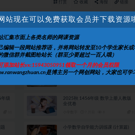
打赏
收藏
海报
链接
网站现在可以免费获取会员并下载资源
上一篇
下一篇
球生命
小灯塔课堂探秘十大世界未解之谜视频课程
站汇集市面上各类名师的网课资源
史13讲
己编辑一段网站推荐语，并将网站转发至10个学生家长或
的微信群并截图给站长（群至少要超过一百人哦）
可添加站长vx:15943050951领取一个月的会员权限
段系
小学数学 1-6年级小学奥数 举一反三
ww.ranwangzhuan.cn是博主另一个网创网站，大家也可学
视频+课件+练习全套教程
10
小学数字
6 月前
11
1
6年级
2025秋 1456年级 数学上册人教版
全优卷
10
小学数字
7 月前
8
1
刷题
小学数学自学能力训练课 (计算篇)