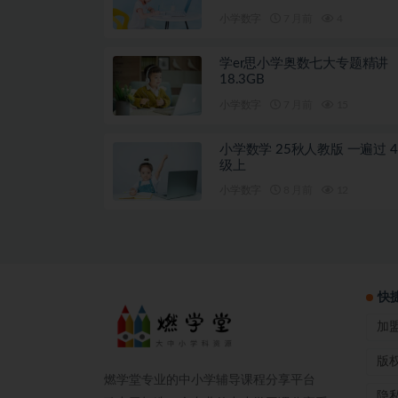
小学数字
7 月前
4
学er思小学奥数七大专题精讲
18.3GB
小学数字
7 月前
15
小学数学 25秋人教版 一遍过 4
级上
小学数字
8 月前
12
快
加
版
燃学堂专业的中小学辅导课程分享平台
隐