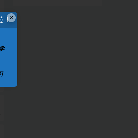
×
啦！
学
习
0
0