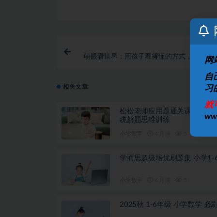
萌眼看世界：用孩子看得懂的方式，讲述地
网
自
相关文章
习
就
松松老师应用题通关课 小学阶
w
统解题思维训练
小学数字
4 月前
5
学而思超级培优刷题集 小学1-
小学数字
6 月前
5
2025秋 1-6年级 小学数学 必