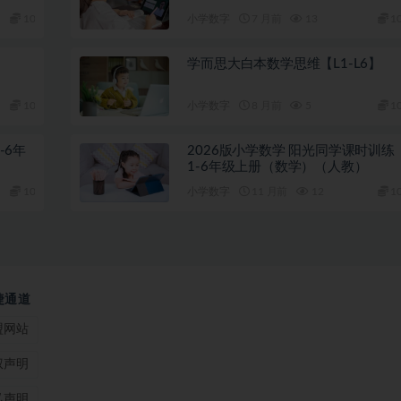
10
小学数字
7 月前
13
1
学而思大白本数学思维【L1-L6】
10
小学数字
8 月前
5
1
-6年
2026版小学数学 阳光同学课时训练
1-6年级上册（数学）（人教）
10
小学数字
11 月前
12
1
捷通道
盟网站
权声明
私声明