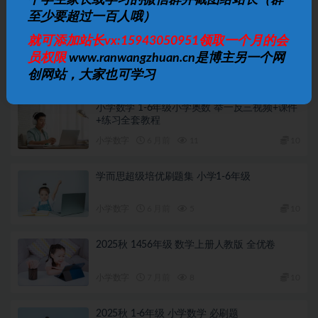
个学生家长或学习的微信群并截图给站长（群
相关文章
至少要超过一百人哦）
松松老师应用题通关课 小学阶段系统解题思维
就可添加站长vx:15943050951领取一个月的会
训练
员权限
www.ranwangzhuan.cn是博主另一个网
小学数字
4 月前
5
10
创网站，大家也可学习
小学数学 1-6年级小学奥数 举一反三视频+课件
+练习全套教程
小学数字
6 月前
11
10
学而思超级培优刷题集 小学1-6年级
小学数字
6 月前
5
10
2025秋 1456年级 数学上册人教版 全优卷
小学数字
7 月前
8
10
2025秋 1-6年级 小学数学 必刷题