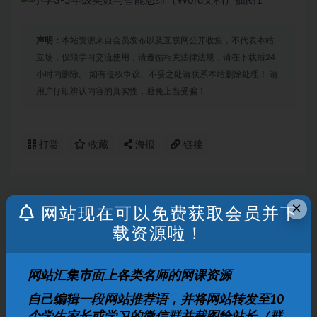
声明：
本站资源来自会员发布以及互联网公开收集，不代表本站
立场，仅限学习交流使用，请遵循相关法律法规，请在下载后24
小时内删除。 如有侵权争议、不妥之处请联系本站删除处理！ 请
用户仔细辨认内容的真实性，避免上当受骗！
打赏
收藏
海报
链接
×
网站现在可以免费获取会员并下
上一篇
华人英语教父教你零基础说出纯正美式的口语
载资源啦！
下一篇
网站汇集市面上各类名师的网课资源
2012届高考英语一轮单元总复习讲义精品荟萃Word版
自己编辑一段网站推荐语，并将网站转发至10
48份