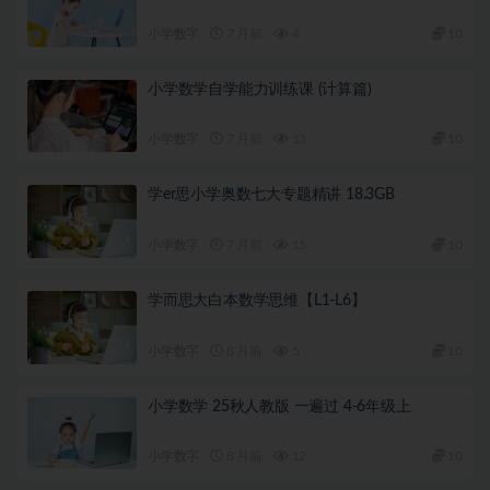
小学数字
7 月前
4
10
小学数学自学能力训练课 (计算篇)
小学数字
7 月前
13
10
学er思小学奥数七大专题精讲 18.3GB
小学数字
7 月前
15
10
学而思大白本数学思维【L1-L6】
小学数字
8 月前
5
10
小学数学 25秋人教版 一遍过 4-6年级上
小学数字
8 月前
12
10