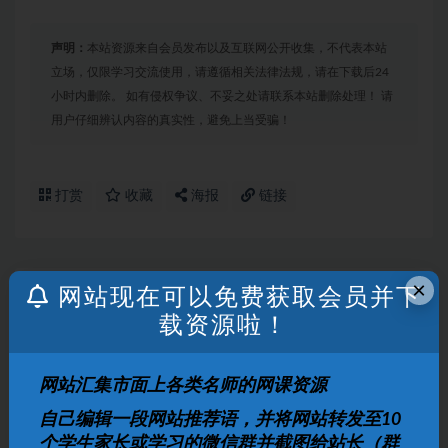
声明：
本站资源来自会员发布以及互联网公开收集，不代表本站
立场，仅限学习交流使用，请遵循相关法律法规，请在下载后24
小时内删除。 如有侵权争议、不妥之处请联系本站删除处理！ 请
用户仔细辨认内容的真实性，避免上当受骗！
打赏
收藏
海报
链接
×
网站现在可以免费获取会员并下
上一篇
乐乐课堂小学1-6年级奥数动画视频
载资源啦！
下一篇
网站汇集市面上各类名师的网课资源
《洋葱数学》小学3-6年级视频课程全425集
自己编辑一段网站推荐语，并将网站转发至10
个学生家长或学习的微信群并截图给站长（群
相关文章