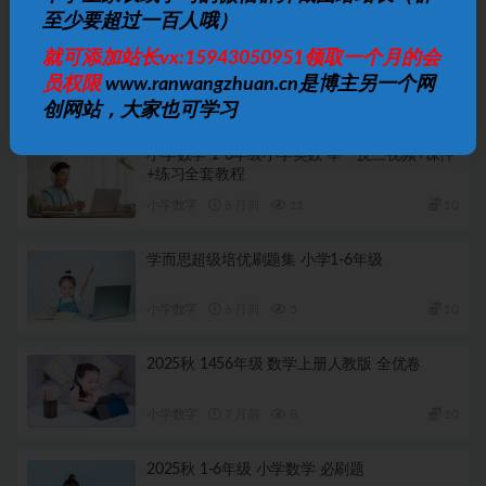
至少要超过一百人哦）
松松老师应用题通关课 小学阶段系统解题思维
就可添加站长vx:15943050951领取一个月的会
训练
员权限
www.ranwangzhuan.cn是博主另一个网
小学数字
4 月前
5
10
创网站，大家也可学习
小学数学 1-6年级小学奥数 举一反三视频+课件
+练习全套教程
小学数字
6 月前
11
10
学而思超级培优刷题集 小学1-6年级
小学数字
6 月前
5
10
2025秋 1456年级 数学上册人教版 全优卷
小学数字
7 月前
8
10
2025秋 1-6年级 小学数学 必刷题