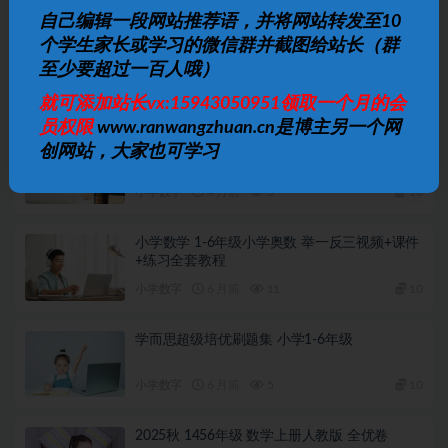
自己编辑一段网站推荐语，并将网站转发至10
下一篇
个学生家长或学习的微信群并截图给站长（群
华师大从课本到奥数小学全套教材
至少要超过一百人哦）
相关文章
就可添加站长vx:15943050951领取一个月的会
员权限
www.ranwangzhuan.cn是博主另一个网
松松老师应用题通关课 小学阶段系统解题思维
创网站，大家也可学习
训练
小学数字
4 月前
5
10
小学数学 1-6年级小学奥数 举一反三视频+课件
+练习全套教程
小学数字
6 月前
11
10
学而思超级培优刷题集 小学1-6年级
小学数字
6 月前
5
10
2025秋 1456年级 数学上册人教版 全优卷