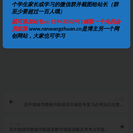
个学生家长或学习的微信群并截图给站长（群
免费下载或者VIP会员资源能否直接商用？
至少要超过一百人哦）
就可添加站长vx:15943050951领取一个月的会
提示下载完但解压或打开不了？
员权限
www.ranwangzhuan.cn是博主另一个网
创网站，大家也可学习
找不到素材资源介绍文章里的示例图片？
付款后无法显示下载地址或者无法查看内容？
购买该资源后，可以退款吗？
上一篇
高中猿辅导教辅书猿题库生物高考复习必考知识点整理
归纳
下一篇
高中猿辅导教辅书猿题库数学例题讲解高考考点答案解