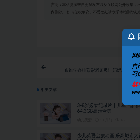
声明：
本站资源来自会员发布以及互联网公开收集，不
内删除。 如有侵权争议、不妥之处请联系本站删除处
网
自
跟谁学香帅彭彭老师数理妈妈思维营B
习
就
相关文章
w
3-8岁必看纪录片｜儿童启蒙
64.3GB高清合集
幼儿资源
10 月前
18
少儿英语启蒙动画 乐高城市大