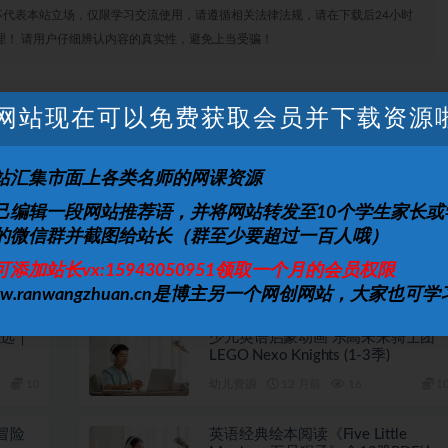
代表本站立场，仅限学习交流使用，请遵循相关法律法规，请在下载后24小时
理！ 请用户仔细辨认内容的真实性，避免上当受骗！
网站现在可以免费获取会员并下载资源
打赏
收藏
海报
链接
站汇集市面上各类名师的网课资源
上一篇
下一篇
己编辑一段网站推荐语，并将网站转发至10个学生家长或
阶课程
少儿英语叽里呱啦自然拼读Lv1视频课程
的微信群并截图给站长（群至少要超过一百人哦）
可添加站长vx:15943050951领取一个月的会员权限
ww.ranwangzhuan.cn是博主另一个网创网站，大家也可学
精选｜
少儿英语启蒙动画 乐高未来骑士团
LEGO Nexo Knights (1-3季)
10
幼儿资源
12 月前
16
1
冒险
英语经典绘本阅读《Five Little