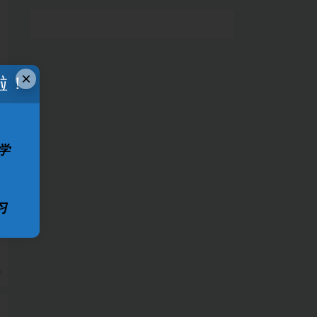
×
啦！
学
习
0