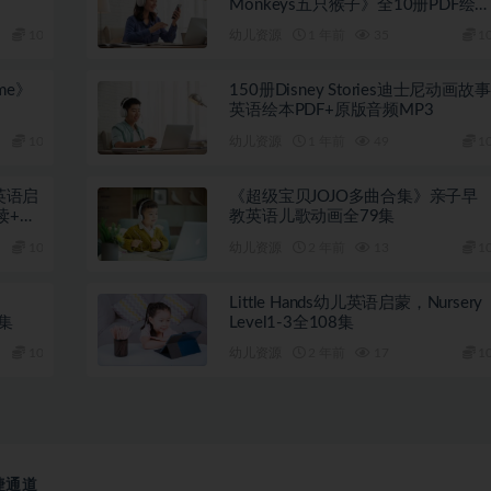
Monkeys五只猴子》全10册PDF绘
+音频
10
幼儿资源
1 年前
35
1
ime》
150册Disney Stories迪士尼动画故事
英语绘本PDF+原版音频MP3
10
幼儿资源
1 年前
49
1
》英语启
《超级宝贝JOJO多曲合集》亲子早
读+教
教英语儿歌动画全79集
10
幼儿资源
2 年前
13
1
Little Hands幼儿英语启蒙，Nursery
0集
Level1-3全108集
10
幼儿资源
2 年前
17
1
捷通道