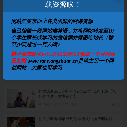
载资源啦！
打赏
收藏
海报
链接
网站汇集市面上各类名师的网课资源
自己编辑一段网站推荐语，并将网站转发至10
上一篇
个学生家长或学习的微信群并截图给站长（群
初中必背古诗词69篇
至少要超过一百人哦）
就可添加站长vx:15943050951领取一个月的会
下一篇
员权限
www.ranwangzhuan.cn是博主另一个网
学而思-杜春雨 中考物理难题点睛突破满分班课程
创网站，大家也可学习
相关文章
北大派派365堂古诗词&传统文化1-9年级【八
分钟学透一首古诗词】
初中语文
2 月前
3
10
北大派派老师家长规划课语文牛娃培养攻略