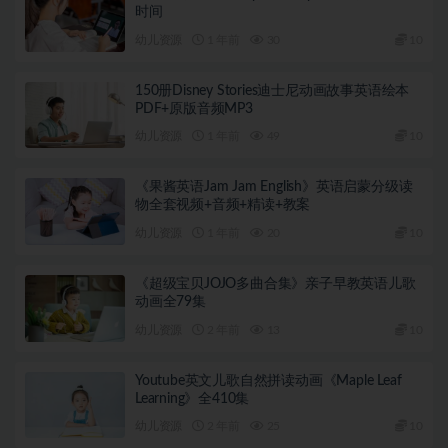
时间
幼儿资源
1 年前
30
10
150册Disney Stories迪士尼动画故事英语绘本
PDF+原版音频MP3
幼儿资源
1 年前
49
10
《果酱英语Jam Jam English》英语启蒙分级读
物全套视频+音频+精读+教案
幼儿资源
1 年前
20
10
《超级宝贝JOJO多曲合集》亲子早教英语儿歌
动画全79集
幼儿资源
2 年前
13
10
Youtube英文儿歌自然拼读动画《Maple Leaf
Learning》全410集
幼儿资源
2 年前
25
10