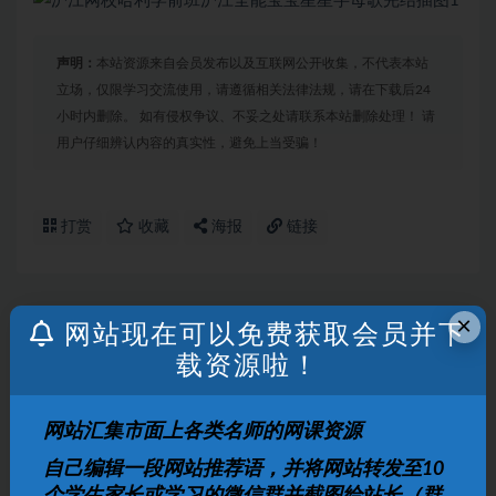
声明：
本站资源来自会员发布以及互联网公开收集，不代表本站
立场，仅限学习交流使用，请遵循相关法律法规，请在下载后24
小时内删除。 如有侵权争议、不妥之处请联系本站删除处理！ 请
用户仔细辨认内容的真实性，避免上当受骗！
打赏
收藏
海报
链接
×
网站现在可以免费获取会员并下
上一篇
沪江网校哈利学前班全能宝宝听故事120节视频课程
载资源啦！
下一篇
网站汇集市面上各类名师的网课资源
乐乐课堂地理大百科启蒙动画视频完结
自己编辑一段网站推荐语，并将网站转发至10