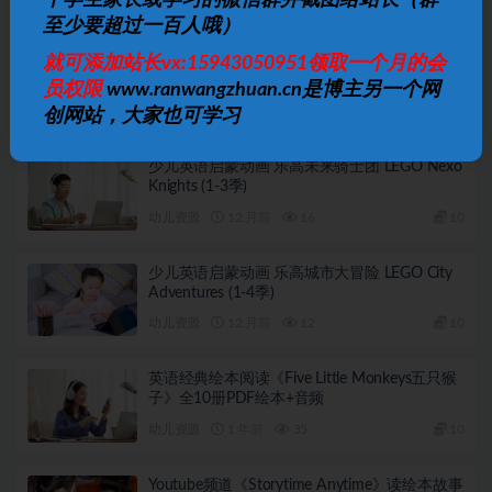
个学生家长或学习的微信群并截图给站长（群
相关文章
至少要超过一百人哦）
3-8岁必看纪录片｜儿童启蒙精选｜64.3GB高清
就可添加站长vx:15943050951领取一个月的会
合集
员权限
www.ranwangzhuan.cn是博主另一个网
幼儿资源
10 月前
18
10
创网站，大家也可学习
少儿英语启蒙动画 乐高未来骑士团 LEGO Nexo
Knights (1-3季)
幼儿资源
12 月前
16
10
少儿英语启蒙动画 乐高城市大冒险 LEGO City
Adventures (1-4季)
幼儿资源
12 月前
12
10
英语经典绘本阅读《Five Little Monkeys五只猴
子》全10册PDF绘本+音频
幼儿资源
1 年前
35
10
Youtube频道《Storytime Anytime》读绘本故事