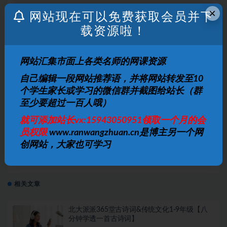
小时内删除。 如有侵权争议、不妥之处请联系本站删除处理！ 请
×
网站现在可以免费获取会员并下
用户仔细辨认内容的真实性，避免上当受骗！
载资源啦！
打赏
收藏
海报
链接
网站汇集市面上各类名师的网课资源
自己编辑一段网站推荐语，并将网站转发至10
个学生家长或学习的微信群并截图给站长（群
至少要超过一百人哦）
上一篇
王帆初二新生语文年卡阅读写作班（学而思网校体系辅
就可添加站长vx:15943050951领取一个月的会
导教学网课）
员权限
www.ranwangzhuan.cn是博主另一个网
创网站，大家也可学习
下一篇
王帆初三新生语文年卡目标满分班（沪教版58课时合
集）
相关文章
北大派派365堂古诗词&传统文化1-9年级【八
分钟学透一首古诗词】