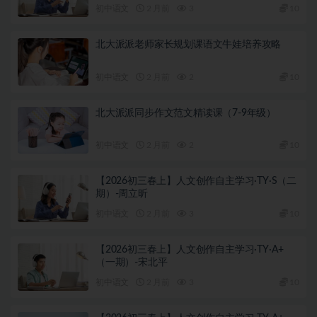
初中语文
2 月前
3
10
北大派派老师家长规划课语文牛娃培养攻略
初中语文
2 月前
2
10
北大派派同步作文范文精读课（7-9年级）
初中语文
2 月前
2
10
【2026初三春上】人文创作自主学习·TY·S（二
期）-周立昕
初中语文
2 月前
3
10
【2026初三春上】人文创作自主学习·TY·A+
（一期）-宋北平
初中语文
2 月前
3
10