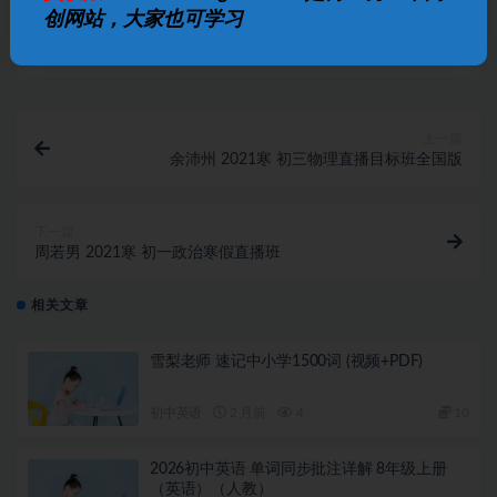
创网站，大家也可学习
打赏
收藏
海报
链接
上一篇
余沛州 2021寒 初三物理直播目标班全国版
下一篇
周若男 2021寒 初一政治寒假直播班
相关文章
雪梨老师 速记中小学1500词 (视频+PDF)
初中英语
2 月前
4
10
2026初中英语 单词同步批注详解 8年级上册
（英语）（人教）