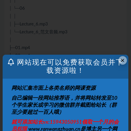
│ │
│ └─06
│ │
│ ├─Lecture_6.mp3
│ └─Lecture_6_范文音频.mp3
│
├─01.mp4
├─02.mp4
×
网站现在可以免费获取会员并下
├─03.mp4
载资源啦！
├─04.mp4
├─05.mp4
网站汇集市面上各类名师的网课资源
声明：
本站资源来自会员发布以及互联网公开收集，不代表本站
自己编辑一段网站推荐语，并将网站转发至10
立场，仅限学习交流使用，请遵循相关法律法规，请在下载后24
个学生家长或学习的微信群并截图给站长（群
小时内删除。 如有侵权争议、不妥之处请联系本站删除处理！ 请
至少要超过一百人哦）
用户仔细辨认内容的真实性，避免上当受骗！
就可添加站长vx:15943050951领取一个月的会
员权限
www.ranwangzhuan.cn是博主另一个网