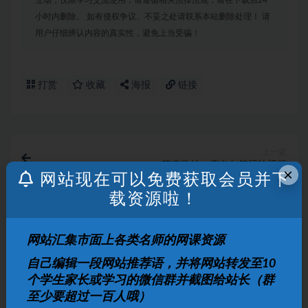
立场，仅限学习交流使用，请遵循相关法律法规，请在下载后24
小时内删除。 如有侵权争议、不妥之处请联系本站删除处理！ 请
用户仔细辨认内容的真实性，避免上当受骗！
打赏
收藏
海报
链接
上一篇
芝麻学社：康奈尔笔记法视频
×
网站现在可以免费获取会员并下
载资源啦！
下一篇
芝麻学社：少年的第一堂几何探秘课
网站汇集市面上各类名师的网课资源
相关文章
自己编辑一段网站推荐语，并将网站转发至10
个学生家长或学习的微信群并截图给站长（群
3-8岁必看纪录片｜儿童启蒙精选｜64.3GB高清
至少要超过一百人哦）
合集