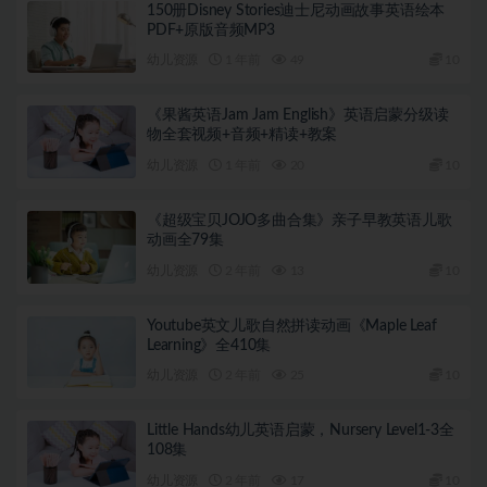
150册Disney Stories迪士尼动画故事英语绘本
PDF+原版音频MP3
幼儿资源
1 年前
49
10
《果酱英语Jam Jam English》英语启蒙分级读
物全套视频+音频+精读+教案
幼儿资源
1 年前
20
10
《超级宝贝JOJO多曲合集》亲子早教英语儿歌
动画全79集
幼儿资源
2 年前
13
10
Youtube英文儿歌自然拼读动画《Maple Leaf
Learning》全410集
幼儿资源
2 年前
25
10
Little Hands幼儿英语启蒙，Nursery Level1-3全
108集
幼儿资源
2 年前
17
10