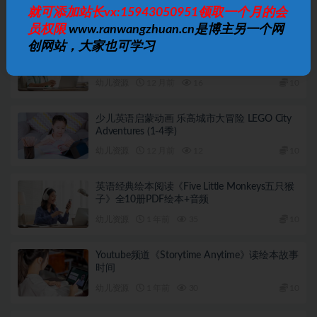
就可添加站长vx:15943050951领取一个月的会
幼儿资源
10 月前
18
10
员权限
www.ranwangzhuan.cn是博主另一个网
创网站，大家也可学习
少儿英语启蒙动画 乐高未来骑士团 LEGO Nexo
Knights (1-3季)
幼儿资源
12 月前
16
10
少儿英语启蒙动画 乐高城市大冒险 LEGO City
Adventures (1-4季)
幼儿资源
12 月前
12
10
英语经典绘本阅读《Five Little Monkeys五只猴
子》全10册PDF绘本+音频
幼儿资源
1 年前
35
10
Youtube频道《Storytime Anytime》读绘本故事
时间
幼儿资源
1 年前
30
10