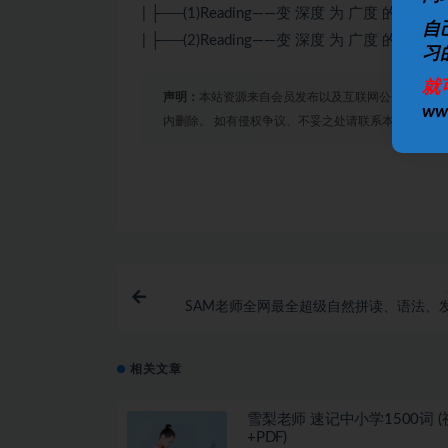
| ├──(1)Reading——变 深度 为 广度 的高中阅
自
| ├──(2)Reading——变 深度 为 广度 的高中阅
习
就
声明：
本站资源来自会员发布以及互联网公开收集，不
w
内删除。 如有侵权争议、不妥之处请联系本站删除处
SAM老师全网最全超级自然拼读、语法、
相关文章
雪梨老师 速记中小学1500词 (
+PDF)