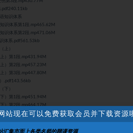
伤第3段.mp430.77M
f240.11kb
中英语知识体系
语知识体系第1段.mp465.62M
语知识体系第2段.mp471.06M
体系.pdf561.53kb
描（上）
上）第1段.mp431.94M
上）第2段.mp457.23M
上）第3段.mp447.80M
df143.56kb
描（下）
下）第1段.mp451.94M
下）第2段.mp464.17M
网站现在可以免费获取会员并下载资源
下）第3段.mp445.62M
df153.09kb
中阅读
站汇集市面上各类名师的网课资源