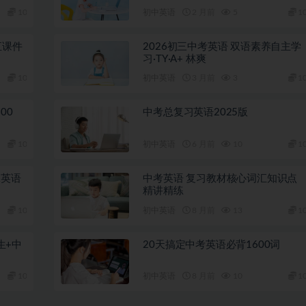
10
初中英语
2 月前
5
1
汇课件
2026初三中考英语 双语素养自主学
习·TY·A+ 林爽
10
初中英语
3 月前
3
1
00
中考总复习英语2025版
10
初中英语
6 月前
10
1
二英语
中考英语 复习教材核心词汇知识点
精讲精练
10
初中英语
8 月前
13
1
生+中
20天搞定中考英语必背1600词
10
初中英语
8 月前
10
1