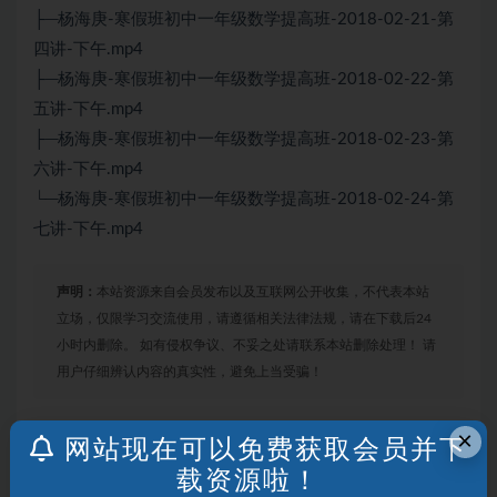
├─杨海庚-寒假班初中一年级数学提高班-2018-02-21-第
四讲-下午.mp4
├─杨海庚-寒假班初中一年级数学提高班-2018-02-22-第
五讲-下午.mp4
├─杨海庚-寒假班初中一年级数学提高班-2018-02-23-第
六讲-下午.mp4
└─杨海庚-寒假班初中一年级数学提高班-2018-02-24-第
七讲-下午.mp4
声明：
本站资源来自会员发布以及互联网公开收集，不代表本站
立场，仅限学习交流使用，请遵循相关法律法规，请在下载后24
小时内删除。 如有侵权争议、不妥之处请联系本站删除处理！ 请
用户仔细辨认内容的真实性，避免上当受骗！
×
网站现在可以免费获取会员并下
打赏
收藏
海报
链接
载资源啦！