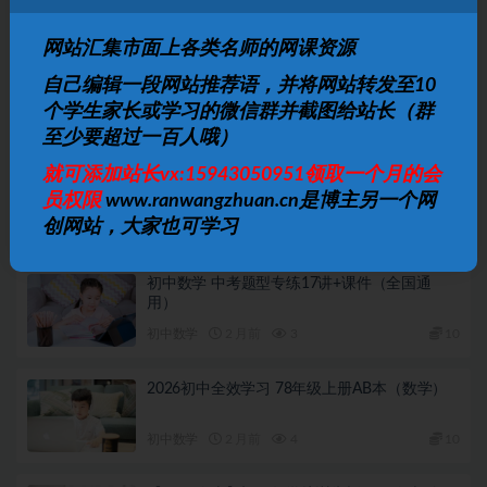
网站汇集市面上各类名师的网课资源
上一篇
自己编辑一段网站推荐语，并将网站转发至10
温丽佳 2018寒 初一数学寒假尖子班
个学生家长或学习的微信群并截图给站长（群
至少要超过一百人哦）
下一篇
就可添加站长vx:15943050951领取一个月的会
2023高考物理 刘杰直播课 一轮全体系规划学习卡（规
划服务）
员权限
www.ranwangzhuan.cn是博主另一个网
创网站，大家也可学习
相关文章
初中数学 中考题型专练17讲+课件（全国通
用）
初中数学
2 月前
3
10
2026初中全效学习 78年级上册AB本（数学）
初中数学
2 月前
4
10