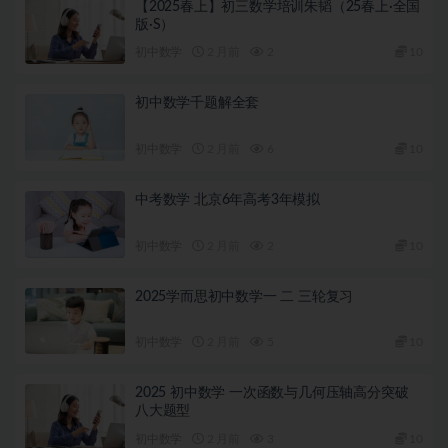
【2025春上】初三数学培训朱韬（25春上·全国
版·S）
初中数学
2 月前
2
10
初中数学千题解全套
初中数学
2 月前
6
10
中考数学 北京6年高考3年模拟
初中数学
2 月前
2
10
2025学而思初中数学一 二 三轮复习
初中数学
2 月前
5
10
2025 初中数学 一次函数与几何压轴高分突破
八大题型
初中数学
2 月前
3
10