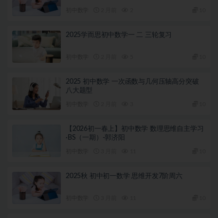
初中数学
2 月前
2
10
2025学而思初中数学一 二 三轮复习
初中数学
2 月前
5
10
2025 初中数学 一次函数与几何压轴高分突破
八大题型
初中数学
2 月前
3
10
【2026初一春上】初中数学 数理思维自主学习
·BS（一期）-郭济阳
初中数学
3 月前
11
10
2025秋 初中初一数学 思维开发7阶周六
初中数学
3 月前
11
10