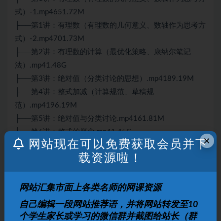
式）-1.mp4651.72M
├──第1讲：有理数（有理数的几何意义、数轴作为思考方
式）-2.mp4701.73M
├──第2讲：有理数的计算（最优化策略、康纳尔笔记
法）.mp41.48G
├──第3讲：绝对值（分类讨论的思想）.mp4189.19M
├──第4讲：整式加减（计算规范、草稿规
范）.mp4196.19M
├──第5讲：绝对值与分类讨论.mp4161.81M
├──第6讲：整式的概念.mp41.45G
×
网站现在可以免费获取会员并下
├──第7讲：整式加减.mp4213.08M
载资源啦！
├──第8讲：整式乘法.mp4195.09M
├──第9讲：乘法公式.mp41.31G
├──家长会回放.mp4102.21M
网站汇集市面上各类名师的网课资源
└──如何学好初中数学？“四两拨千斤”的学习方法试
自己编辑一段网站推荐语，并将网站转发至10
看.mp413.30M
个学生家长或学习的微信群并截图给站长（群