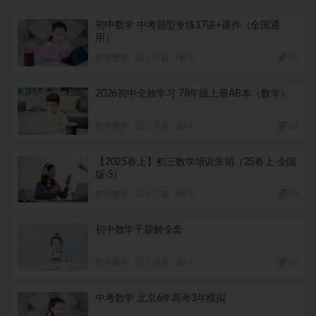
初中数学 中考题型专练17讲+课件（全国通
用）
初中数学
2 月前
3
10
2026初中全效学习 78年级上册AB本（数学）
初中数学
2 月前
4
10
【2025春上】初三数学培训朱韬（25春上·全国
版·S）
初中数学
2 月前
2
10
初中数学千题解全套
初中数学
2 月前
6
10
中考数学 北京6年高考3年模拟