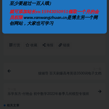
至少要超过一百人哦）
声明：
本站资源来自会员发布以及互联网公开收集，不代表本站
就可添加站长vx:15943050951领取一个月的会
立场，仅限学习交流使用，请遵循相关法律法规，请在下载后24
员权限
www.ranwangzhuan.cn是博主另一个网
小时内删除。 如有侵权争议、不妥之处请联系本站删除处理！ 请
创网站，大家也可学习
用户仔细辨认内容的真实性，避免上当受骗！
打赏
收藏
海报
链接
上一篇
猿辅导 百天刷爆高考英语3500词电子文档
下一篇
乐学东方-付艳会 初中数学2022年春季几何模型专项班
相关文章