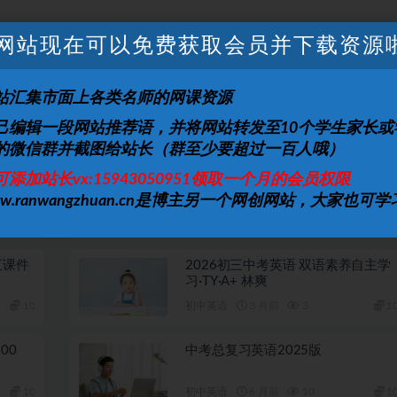
网站现在可以免费获取会员并下载资源
上一篇
下一篇
020
数学学习网初中傲德初一数学上学期课程（ 满分冲
梳理）
刺知识点）
站汇集市面上各类名师的网课资源
己编辑一段网站推荐语，并将网站转发至10个学生家长或
的微信群并截图给站长（群至少要超过一百人哦）
可添加站长vx:15943050951领取一个月的会员权限
视频
2026初中英语 单词同步批注详解 8
年级上册（英语）（人教）
ww.ranwangzhuan.cn是博主另一个网创网站，大家也可学
10
初中英语
2 月前
5
1
汇课件
2026初三中考英语 双语素养自主学
习·TY·A+ 林爽
10
初中英语
3 月前
3
1
00
中考总复习英语2025版
10
初中英语
6 月前
10
1