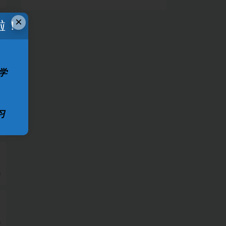
×
啦！
学
习
0
0
0