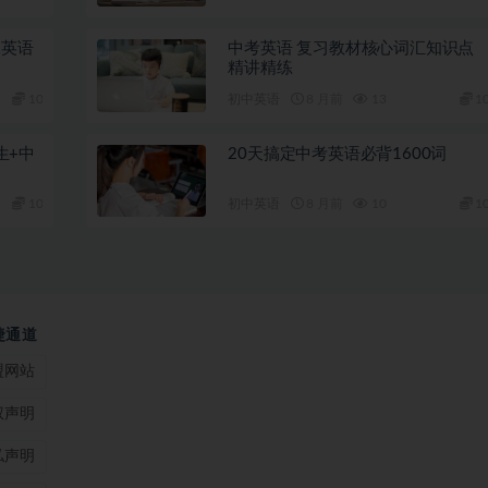
二英语
中考英语 复习教材核心词汇知识点
精讲精练
10
初中英语
8 月前
13
1
生+中
20天搞定中考英语必背1600词
10
初中英语
8 月前
10
1
捷通道
盟网站
权声明
私声明