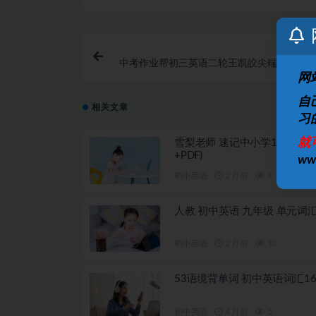
中考作业帮初三英语二轮王凯皎尖端班视频（2
寒假高频语法
网
自
相关文章
习
就
雪梨老师 速记中小学1500词 (
+PDF)
w
初中英语
2 月前
4
人教 初中英语 九年级 单元词
初中英语
2 月前
10
53语境背单词 初中英语词汇16
初中英语
4 月前
5