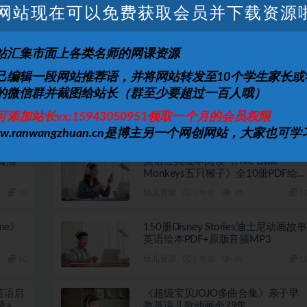
上一篇
下一篇
网站现在可以免费获取会员并下载资源
全国通
芝麻学社：玩转世界十大名校
用版）
站汇集市面上各类名师的网课资源
己编辑一段网站推荐语，并将网站转发至10个学生家长或
的微信群并截图给站长（群至少要超过一百人哦）
精选｜
少儿英语启蒙动画 乐高未来骑士团
LEGO Nexo Knights (1-3季)
可添加站长vx:15943050951领取一个月的会员权限
10
幼儿资源
12 月前
16
1
ww.ranwangzhuan.cn是博主另一个网创网站，大家也可学
冒险
英语经典绘本阅读《Five Little
Monkeys五只猴子》全10册PDF绘
+音频
10
幼儿资源
1 年前
35
1
ime》
150册Disney Stories迪士尼动画故事
英语绘本PDF+原版音频MP3
10
幼儿资源
1 年前
49
1
》英语启
《超级宝贝JOJO多曲合集》亲子早
读+教
教英语儿歌动画全79集