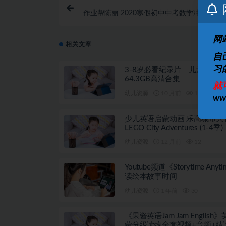
作业帮陈丽 2020寒假初中中考数学冲顶班（
网
相关文章
自
习
3-8岁必看纪录片｜儿童启蒙
64.3GB高清合集
就
幼儿资源
10 月前
18
w
少儿英语启蒙动画 乐高城市大
LEGO City Adventures (1-4季)
幼儿资源
12 月前
12
Youtube频道《Storytime Anyt
读绘本故事时间
幼儿资源
1 年前
30
《果酱英语Jam Jam English
蒙分级读物全套视频+音频+精