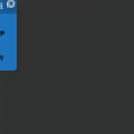
×
啦！
学
0
习
本
0
0