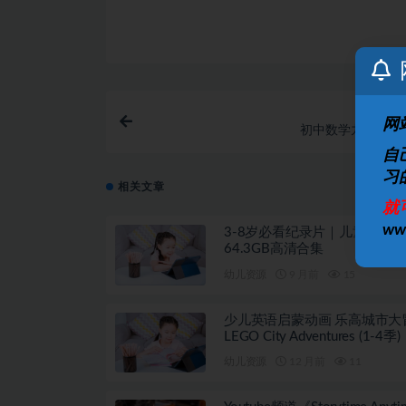
网
初中数学九年级上 2
自
习
相关文章
就
w
3-8岁必看纪录片｜儿童启蒙
64.3GB高清合集
幼儿资源
9 月前
15
少儿英语启蒙动画 乐高城市大
LEGO City Adventures (1-4季)
幼儿资源
12 月前
11