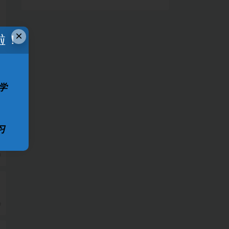
×
啦！
学
习
0
本
0