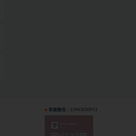
0
0
0
客服微信：15943050951