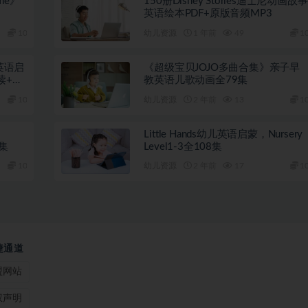
ime》
150册Disney Stories迪士尼动画故事
英语绘本PDF+原版音频MP3
10
幼儿资源
1 年前
49
1
》英语启
《超级宝贝JOJO多曲合集》亲子早
读+教
教英语儿歌动画全79集
10
幼儿资源
2 年前
13
1
Little Hands幼儿英语启蒙，Nursery
0集
Level1-3全108集
10
幼儿资源
2 年前
17
1
捷通道
盟网站
权声明