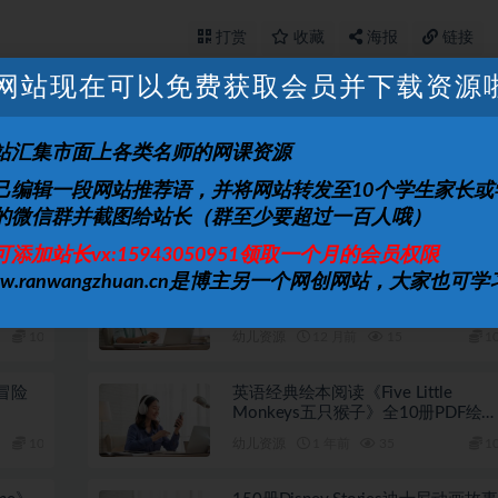
打赏
收藏
海报
链接
网站现在可以免费获取会员并下载资源
上一篇
下一篇
站汇集市面上各类名师的网课资源
1 讲
中国少儿动漫动画《中华上下五千年》全
己编辑一段网站推荐语，并将网站转发至10个学生家长或
的微信群并截图给站长（群至少要超过一百人哦）
可添加站长vx:15943050951领取一个月的会员权限
ww.ranwangzhuan.cn是博主另一个网创网站，大家也可学
精选｜
少儿英语启蒙动画 乐高未来骑士团
LEGO Nexo Knights (1-3季)
10
幼儿资源
12 月前
15
1
冒险
英语经典绘本阅读《Five Little
Monkeys五只猴子》全10册PDF绘
+音频
10
幼儿资源
1 年前
35
1