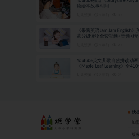
Youtube频道《Storytime Anyt
读绘本故事时间
幼儿资源
1 年前
30
《果酱英语Jam Jam English
蒙分级读物全套视频+音频+精
案
幼儿资源
1 年前
20
Youtube英文儿歌自然拼读动画
《Maple Leaf Learning》全41
幼儿资源
2 年前
25
快
加
版