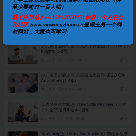
个学生家长或学习的微信群并截图给站长（群
相关文章
至少要超过一百人哦）
3-8岁必看纪录片｜儿童启蒙精选｜64.3GB高清
就可添加站长vx:15943050951领取一个月的会
合集
员权限
www.ranwangzhuan.cn是博主另一个网
幼儿资源
9 月前
15
10
创网站，大家也可学习
少儿英语启蒙动画 乐高未来骑士团 LEGO Nexo
Knights (1-3季)
幼儿资源
12 月前
15
10
少儿英语启蒙动画 乐高城市大冒险 LEGO City
Adventures (1-4季)
幼儿资源
12 月前
11
10
英语经典绘本阅读《Five Little Monkeys五只猴
子》全10册PDF绘本+音频
幼儿资源
1 年前
35
10
Youtube频道《Storytime Anytime》读绘本故事