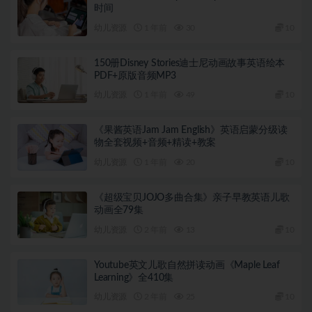
时间
幼儿资源
1 年前
30
10
150册Disney Stories迪士尼动画故事英语绘本
PDF+原版音频MP3
幼儿资源
1 年前
49
10
《果酱英语Jam Jam English》英语启蒙分级读
物全套视频+音频+精读+教案
幼儿资源
1 年前
20
10
《超级宝贝JOJO多曲合集》亲子早教英语儿歌
动画全79集
幼儿资源
2 年前
13
10
Youtube英文儿歌自然拼读动画《Maple Leaf
Learning》全410集
幼儿资源
2 年前
25
10