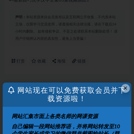
声明：
本站资源来自会员发布以及互联网公开收集，不代表本站
立场，仅限学习交流使用，请遵循相关法律法规，请在下载后24
小时内删除。 如有侵权争议、不妥之处请联系本站删除处理！ 请
用户仔细辨认内容的真实性，避免上当受骗！
打赏
收藏
海报
链接
×
网站现在可以免费获取会员并下
上一篇
火焰之环-海底小纵队下载百度云
载资源啦！
下一篇
网站汇集市面上各类名师的网课资源
跟巧虎识字动画学汉字全集高清在线观看
自己编辑一段网站推荐语，并将网站转发至10