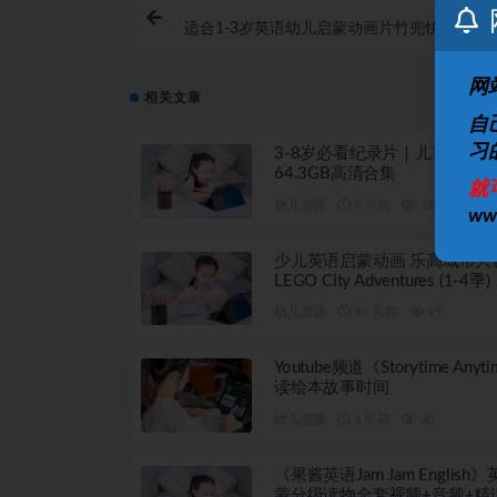
适合1-3岁英语幼儿启蒙动画片竹兜快乐家庭
网
相关文章
自
习
3-8岁必看纪录片｜儿童启蒙
64.3GB高清合集
就
幼儿资源
9 月前
18
w
少儿英语启蒙动画 乐高城市大
LEGO City Adventures (1-4季)
幼儿资源
12 月前
11
Youtube频道《Storytime Anyt
读绘本故事时间
幼儿资源
1 年前
30
《果酱英语Jam Jam English
蒙分级读物全套视频+音频+精