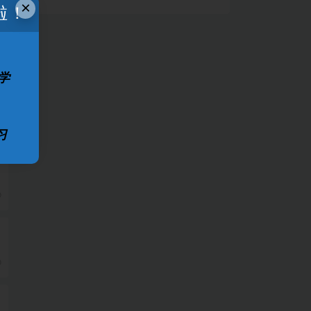
×
啦！
学
0
习
本
0
0