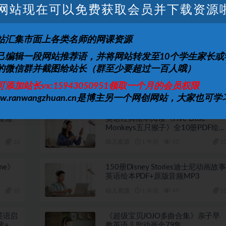
上一篇
下一篇
网站现在可以免费获取会员并下载资源
系列免
少儿学而思编程入门课
费下载
站汇集市面上各类名师的网课资源
己编辑一段网站推荐语，并将网站转发至10个学生家长或
的微信群并截图给站长（群至少要超过一百人哦）
精选｜
少儿英语启蒙动画 乐高未来骑士团
LEGO Nexo Knights (1-3季)
可添加站长vx:15943050951领取一个月的会员权限
10
幼儿资源
12 月前
15
1
ww.ranwangzhuan.cn是博主另一个网创网站，大家也可学
冒险
英语经典绘本阅读《Five Little
Monkeys五只猴子》全10册PDF绘
+音频
10
幼儿资源
1 年前
35
1
ime》
150册Disney Stories迪士尼动画故事
英语绘本PDF+原版音频MP3
10
幼儿资源
1 年前
49
1
》英语启
《超级宝贝JOJO多曲合集》亲子早
读+教
教英语儿歌动画全79集