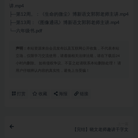
讲.mp4
├─第12周。：《生命的微尘》博新语文郭郭老师主讲.mp4
├─第13周：《图像通讯》博新语文郭郭老师主讲.mp4
└─六年级书.pdf
声明：
本站资源来自会员发布以及互联网公开收集，不代表本站
立场，仅限学习交流使用，请遵循相关法律法规，请在下载后24
小时内删除。 如有侵权争议、不妥之处请联系本站删除处理！ 请
用户仔细辨认内容的真实性，避免上当受骗！
打赏
收藏
海报
链接
上一篇
【完结】晓文老师趣讲千字文