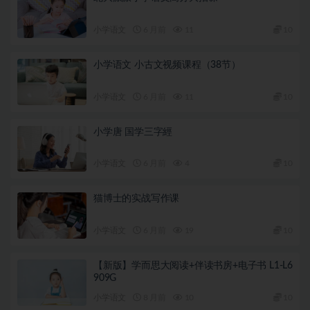
小学语文
6 月前
11
10
小学语文 小古文视频课程（38节）
小学语文
6 月前
11
10
小学唐 国学三字經
小学语文
6 月前
4
10
猫博士的实战写作课
小学语文
6 月前
19
10
【新版】学而思大阅读+伴读书房+电子书 L1-L6
909G
小学语文
8 月前
10
10