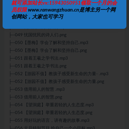
就可添加站长vx:15943050951领取一个月的会
的观察力.mp3
员权限
www.ranwangzhuan.cn是博主另一个网
├─047 婷婷诗教—走，我们去古诗里赏赏花-.mp3
创网站，大家也可学习
├─048 婷婷唱古文-于谦-石灰吟.mp3
├─049 忧国忧民的诗人们.mp3
├─049 忧国忧民的诗人们.png
├─050【墨梅】学会了解和坚持自己.mp3
├─050【墨梅】学会了解和坚持自己.png
├─051 跟着王羲之学书法.mp3
├─051 跟着王羲之学书法.png
├─052【游园不值】教孩子感受新生命的力量- .mp3
├─052【游园不值】教孩子感受新生命的力量.png
├─053 借用前人的智慧 .mp3
├─053 借用前人的智慧.png
├─054 【望洞庭】举重若轻的人生态度.mp3
├─054 【望洞庭】举重若轻的人生态度.png
├─055 用好玩的语言，讲有趣的故事.mp3
├─056 元旦特别节目 给自己一个小目标.mp3