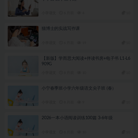
小学语文
6 月前
4
10
猫博士的实战写作课
小学语文
6 月前
19
10
【新版】学而思大阅读+伴读书房+电子书 L1-L6
909G
小学语文
8 月前
10
10
小宁春季班小学六年级语文尖子班 (春）
小学语文
8 月前
9
10
2026一本小语阅读训练100篇 3-6年级
小学语文
8 月前
10
10