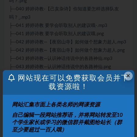
吗？.png
├─040 婷婷诗教-【己亥杂诗】你知道要怎样选择队友
吗？_.mp3
├─041 婷婷诗教 要学会听取别人的建议哦-.mp3
├─041 婷婷诗教 要学会听取别人的建议哦.png
├─042 婷婷诗教—【夜宿山寺】如何做个想象力超人.mp3
├─042 婷婷诗教—【夜宿山寺】如何做个想象力超人.png
├─043 婷婷诗教—认识神话传说中的各路神仙.mp3
├─043 婷婷诗教—认识神话传说中的各路神仙.png
×
├─044 婷婷诗教—【秋词】发现寻常的事物中不一样的乐
网站现在可以免费获取会员并下
趣.mp3
载资源啦！
├─044 婷婷诗教—【秋词】发现寻常的事物中不一样的乐
趣.png
网站汇集市面上各类名师的网课资源
├─045 婷婷诗教—官服上的飞禽走兽.mp3
自己编辑一段网站推荐语，并将网站转发至10
├─045 婷婷诗教—官服上的飞禽走兽.png
个学生家长或学习的微信群并截图给站长（群
├─046 婷婷诗教—【如梦令.png
至少要超过一百人哦）
├─046 婷婷诗教—【如梦令.昨夜雨疏风骤】培养孩子敏锐