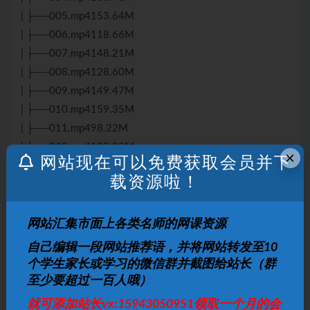
| ├──005.mp4153.64M
| ├──006.mp4118.66M
| ├──007.mp4148.21M
| ├──008.mp4128.60M
| ├──009.mp4149.47M
| ├──010.mp4159.35M
| ├──011.mp498.22M
| ├──012.mp4132.98M
×
网站现在可以免费获取会员并下
| ├──013.mp4131.12M
载资源啦！
| ├──014.mp4128.50M
| ├──015.mp4121.06M
| ├──016.mp4143.66M
网站汇集市面上各类名师的网课资源
| ├──017.mp4130.19M
自己编辑一段网站推荐语，并将网站转发至10
| ├──018.mp4160.16M
个学生家长或学习的微信群并截图给站长（群
| ├──019.mp4155.19M
至少要超过一百人哦）
| ├──020.mp4123.68M
就可添加站长vx:15943050951领取一个月的会