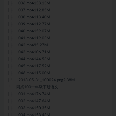
| ├──036.mp4138.13M
| ├──037.mp4112.85M
| ├──038.mp4113.40M
| ├──039.mp4112.77M
| ├──040.mp4159.07M
| ├──041.mp4119.03M
| ├──042.mp495.27M
| ├──043.mp4106.71M
| ├──044.mp4144.53M
| ├──045.mp4117.52M
| ├──046.mp4115.00M
| └──2018-05-31_100024.png2.38M
└──同桌100一年级下册语文
| ├──001.mp4176.74M
| ├──002.mp4147.64M
| ├──003.mp4150.35M
| ├──004.mp4158.43M