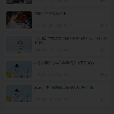
小学语文
6 月前
4
10
猫博士的实战写作课
小学语文
6 月前
19
10
【新版】学而思大阅读+伴读书房+电子书 L1-L6
909G
小学语文
8 月前
10
10
小宁春季班小学六年级语文尖子班 (春）
小学语文
8 月前
9
10
2026一本小语阅读训练100篇 3-6年级
小学语文
8 月前
10
10